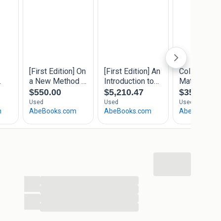
eet.
...
...
...
...