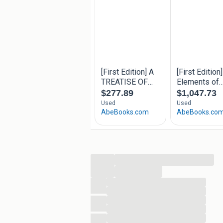
zie fotos voor banden en staat, compl
...
...
...
...
...
...
...