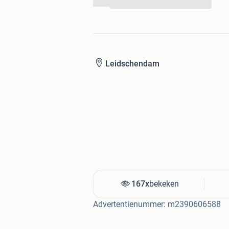
...
Leidschendam
167x
bekeken
Advertentienummer: m2390606588