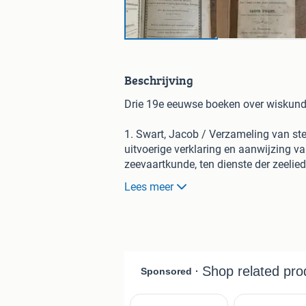
Beschrijving
Drie 19e eeuwse boeken over wiskun
1. Swart, Jacob / Verzameling van ste
uitvoerige verklaring en aanwijzing va
zeevaartkunde, ten dienste der zeelie
Lees meer
2. Georg von Vega / Logarithmisch-tr
vlackischen, wolfischen und andern de
trigonometrischen tafeln, für die mat
3. Bierens de Haan / gewone logarith
108000 en der sinussen, cosinussen, 
quadrant van 10 tot 10 seconden. / 1