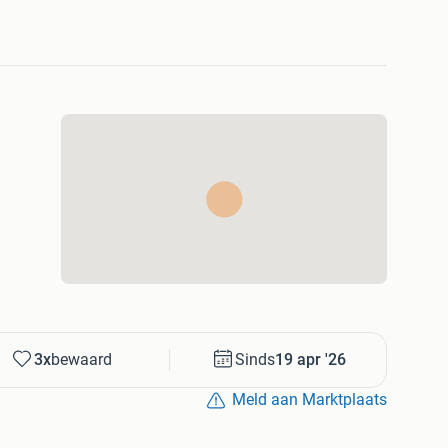
3x
bewaard
Sinds
19 apr '26
Meld aan Marktplaats