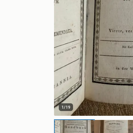
1
/
19