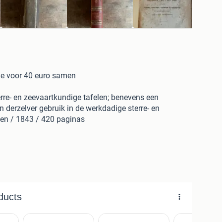
de voor 40 euro samen
rre- en zeevaartkundige tafelen; benevens een
n derzelver gebruik in de werkdadige sterre- en
den / 1843 / 420 paginas
igonometrisches handbuchanstatt der kleinen
rgleichen, meistens sehr fehlerhaften, logarithmisch-
hematikbeflissenen eingerichtet. / 1816 / 300 Paginas
men met zeven decimalen der getallen van 1 tot
tangenten en cotangenten van alle hoeken in het
873 / 474 Paginas,