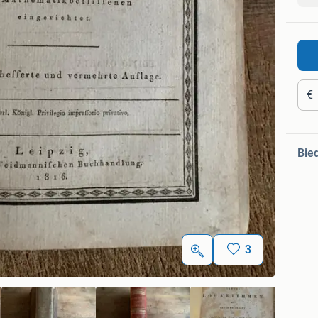
€
Bie
3