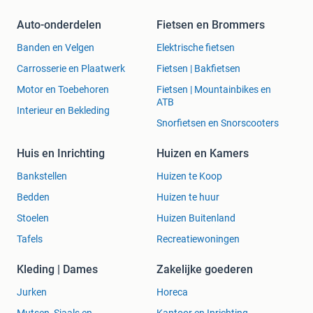
Auto-onderdelen
Fietsen en Brommers
Banden en Velgen
Elektrische fietsen
Carrosserie en Plaatwerk
Fietsen | Bakfietsen
Motor en Toebehoren
Fietsen | Mountainbikes en
ATB
Interieur en Bekleding
Snorfietsen en Snorscooters
Huis en Inrichting
Huizen en Kamers
Bankstellen
Huizen te Koop
Bedden
Huizen te huur
Stoelen
Huizen Buitenland
Tafels
Recreatiewoningen
Kleding | Dames
Zakelijke goederen
Jurken
Horeca
Mutsen, Sjaals en
Kantoor en Inrichting