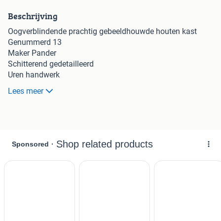
Beschrijving
Oogverblindende prachtig gebeeldhouwde houten kast
Genummerd 13
Maker Pander
Schitterend gedetailleerd
Uren handwerk
Once in a life time
Lees meer
3 delen
De kast is oerdegelijk met prachtige details.
Afmetingen (ca) zijn 180 breed, 215 hoog en 65 diep.
Museumwaardig en werkelijk uniek
Instagram
Retro Base
She_retro