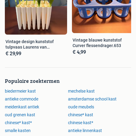
Vintage blauwe kunststof
Vintage design kunststof
Curver flessendrager.653
tulpvaas Laurens van
€ 4,99
€ 29,99
Wieringen.650
Populaire zoektermen
biedermeier kast
mechelse kast
antieke commode
amsterdamse school kast
meidenkast antiek
oude meubels
oud grenen kast
chinese* kast
chinese* kast*
chinese kast*
smalle kasten
antieke linnenkast