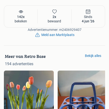
142x
2x
Sinds
bekeken
bewaard
4 jun '26
Advertentienummer: m2406929407
Meld aan Marktplaats
Meer van Retro Base
Bekijk alles
194 advertenties