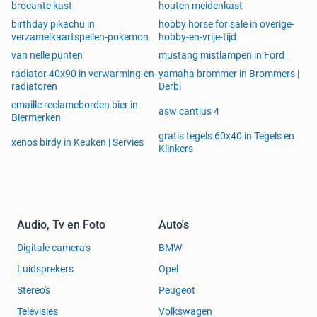
brocante kast
houten meidenkast
birthday pikachu in
hobby horse for sale in overige-
verzamelkaartspellen-pokemon
hobby-en-vrije-tijd
van nelle punten
mustang mistlampen in Ford
radiator 40x90 in verwarming-en-
yamaha brommer in Brommers |
radiatoren
Derbi
emaille reclameborden bier in
asw cantius 4
Biermerken
gratis tegels 60x40 in Tegels en
xenos birdy in Keuken | Servies
Klinkers
Audio, Tv en Foto
Auto's
Digitale camera's
BMW
Luidsprekers
Opel
Stereo's
Peugeot
Televisies
Volkswagen