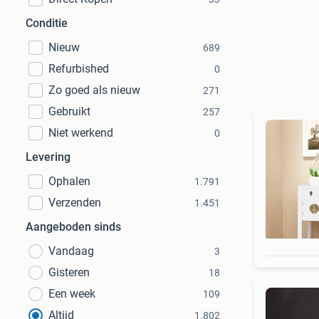
Conditie
Nieuw
689
Refurbished
0
Zo goed als nieuw
271
Gebruikt
257
Niet werkend
0
Levering
Ophalen
1.791
Verzenden
1.451
Aangeboden sinds
Vandaag
3
Gisteren
18
Een week
109
Altijd
1.802