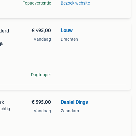
Topadvertentie
Bezoek website
€ 495,00
Louw
lderd
Vandaag
Drachten
jk
le
rking
Dagtopper
€ 595,00
Daniel Dings
rk
achtig
Vandaag
Zaandam
en een
 met