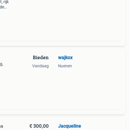
 rijk
rde
en,
Bieden
wajkox
g,
Vandaag
Nuenen
€ 300,00
Jacqueline
en