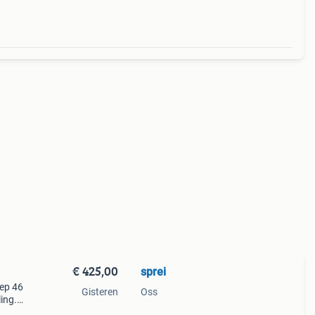
€ 425,00
sprei
iep 46
Gisteren
Oss
ing.
, geen