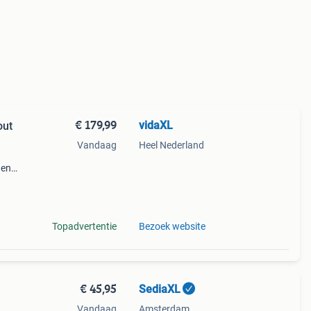
€ 179,99
vidaXL
out
Vandaag
Heel Nederland
 en
ij is
f
Topadvertentie
Bezoek website
€ 45,95
SediaXL
Vandaag
Amsterdam