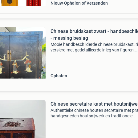
Nieuw
Ophalen of Verzenden
Chinese bruidskast zwart - handbeschi
- messing beslag
Mooie handbeschilderde chinese bruidskast, ri
versierd met gedetailleerde inleg van figuren,
bomen, bloemen, vogels in reliëf met traditione
decoraties. De kast heeft een diepzwarte afwe
en i
Ophalen
Chinese secretaire kast met houtsnijwe
Authentieke chinese houten secretaire met pr
handgesneden houtsnijwerk en traditionele
voorstellingen. Voorzien van meerdere laden 
uitklapbaar schrijfblad. Al het houtsnijwerk is
de h