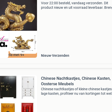
Voor 22:00 besteld, vandaag verzonden. Dit
product nieuw en uit voorraad leverbaar. Bren
kracht, symboliek en traditionele chinese stijl in
interieur met dit feng shui drakenbeeld. De dr
staat
ordeeld met 9+
Nieuw
Verzenden
Chinese Nachtkastjes, Chinese Kasten,
Oosterse Meubels
Chinese nachtkastjes of kleine chinese kastjes
lage kasten, profiteer nu van kortingen tot wel
-70%! Bekijk nu de grootste oosterse meubele
collectie van orientique. Honderden chinese
meubels op v