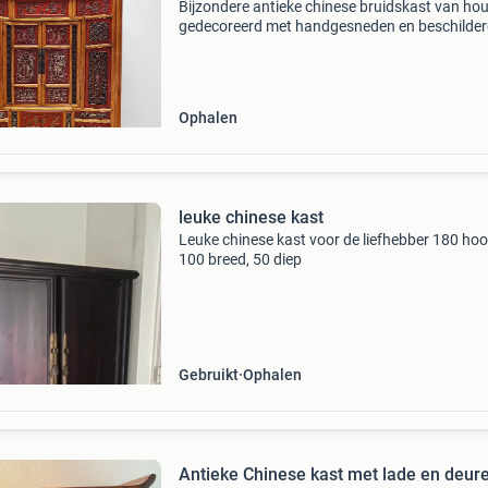
Bijzondere antieke chinese bruidskast van hout,
gedecoreerd met handgesneden en beschilde
details in rood- en goudtinten. De kast heeft
verschillende traditionele chinese voorstelling
sierl
Ophalen
leuke chinese kast
Leuke chinese kast voor de liefhebber 180 hoo
100 breed, 50 diep
Gebruikt
Ophalen
Antieke Chinese kast met lade en deur