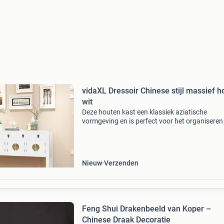
vidaXL Dressoir Chinese stijl massief h
wit
Deze houten kast een klassiek aziatische
vormgeving en is perfect voor het organiseren
bewaren van spullen die je dagelijks gebruikt. H
ook perfect om te gebruiken als televisiekast o
spellet
Nieuw
Verzenden
Feng Shui Drakenbeeld van Koper –
Chinese Draak Decoratie