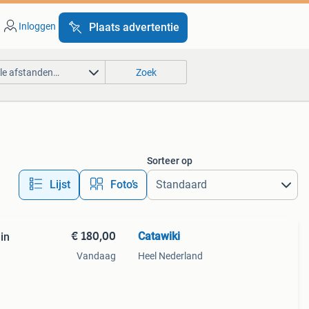
Inloggen
Plaats advertentie
lle afstanden…
Zoek
Sorteer op
Lijst
Foto’s
€ 180,00
Catawiki
in
Vandaag
Heel Nederland
9%
chtig