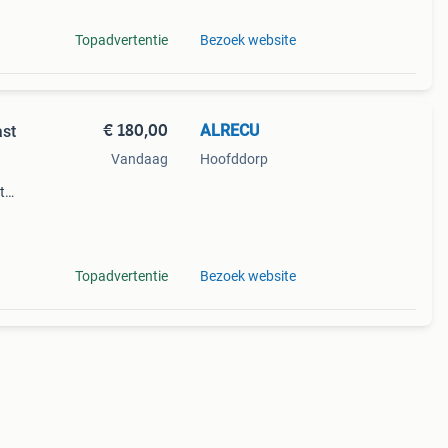
Topadvertentie
Bezoek website
€ 180,00
ALRECU
ast
Vandaag
Hoofddorp
t
ast
ame
Topadvertentie
Bezoek website