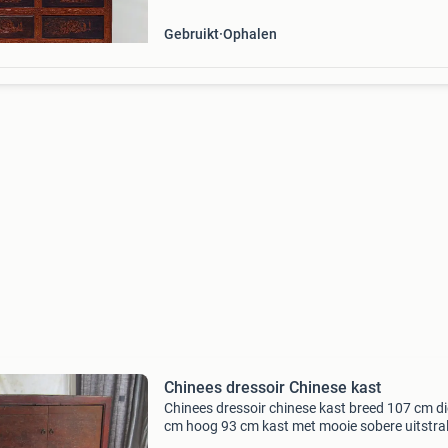
Gebruikt
Ophalen
Chinees dressoir Chinese kast
Chinees dressoir chinese kast breed 107 cm d
cm hoog 93 cm kast met mooie sobere uitstral
Kleur is rood - donker bruin/zwart. Heel stevig