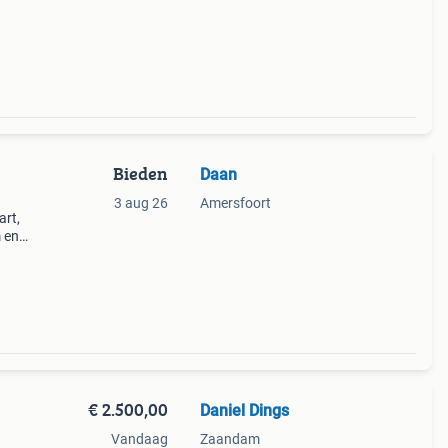
ot
Bieden
Daan
3 aug 26
Amersfoort
art,
 en
ke
€ 2.500,00
Daniel Dings
Vandaag
Zaandam