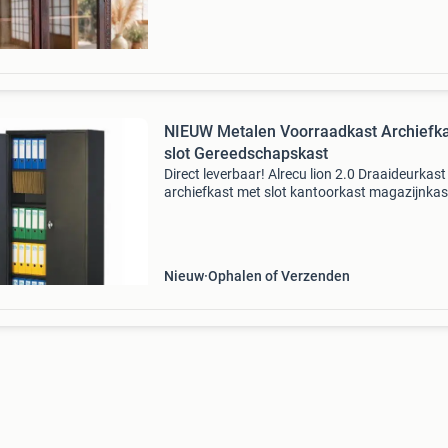
NIEUW Metalen Voorraadkast Archiefk
slot Gereedschapskast
Direct leverbaar! Alrecu lion 2.0 Draaideurkast
archiefkast met slot kantoorkast magazijnkas
garagekast stalen kast opbergkast klapdeurk
vleugeldeurkast werkplaatskast nieuw duurz
metalen kaste
Nieuw
Ophalen of Verzenden