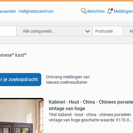
waarden
Veiligheidscentrum
Berichten
Meldingen
Alle categorieën…
A
hinese* kast*'
Ontvang meldingen van
r je zoekopdracht
nieuwe zoekresultaten
Kabinet - Hout - China - Chinees porsele
vintage van hoge
Titel: kabinet - hout - china - chinees porselein
vintage van hoge geschatte waarde: €170.0
Belangrijk: winnende biedingen zijn exclusief 
koperbescherming + €3 kavel beschrijving pra