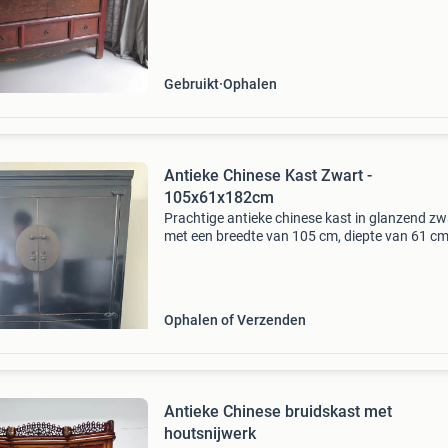
beschadigingen. Veel bergruimte. Op tweede f
Gebruikt
Ophalen
Antieke Chinese Kast Zwart -
105x61x182cm
Prachtige antieke chinese kast in glanzend zw
met een breedte van 105 cm, diepte van 61 cm
hoogte van 182 cm. De kast heeft een klassie
uitstraling met karakteristieke sluitingen en
meerdere
Ophalen of Verzenden
Antieke Chinese bruidskast met
houtsnijwerk