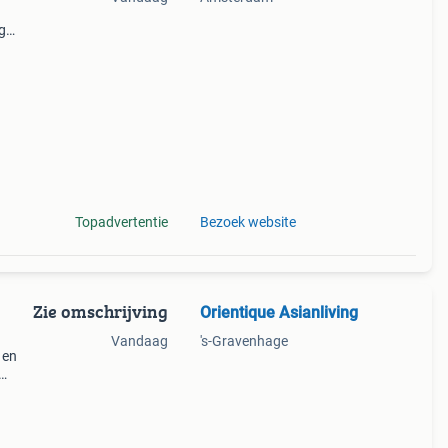
g
 je
aak
Topadvertentie
Bezoek website
Zie omschrijving
Orientique Asianliving
Vandaag
's-Gravenhage
 en
n