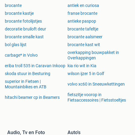
brocante
antiek en curiosa
brocante kastje
franse brocante
brocante fotolijstjes
antieke paspop
decoratie bruiloft deur
brocante tafeltje
brocante smalle kast
brocante aalsmeer
bol glas lijst
brocante kast wit
overkapping bouwpakket in
carbage* in Volvo
Overkappingen
eriba troll 535 in Caravan Inkoop
kia rio wit in Kia
skoda stuur in Besturing
wilson ijzer 5 in Golf
superior in Fietsen |
volvo xc60 in Sneeuwkettingen
Mountainbikes en ATB
fietszitje voorop in
hitachi beamer cp in Beamers
Fietsaccessoires | Fietsstoeltjes
Audio, Tv en Foto
Auto's