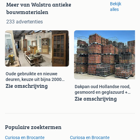
Meer van Walstra antieke
Bekijk
alles
bouwmaterialen
233 advertenties
Oude gebruikte en nieuwe
deuren, keuze uit bijna 2000
Zie omschrijving
stuks
Dakpan oud Hollandse rood,
gesmoord en geglazuurd +
Zie omschrijving
nokvorst
Populaire zoektermen
Curiosa en Brocante
Curiosa en Brocante