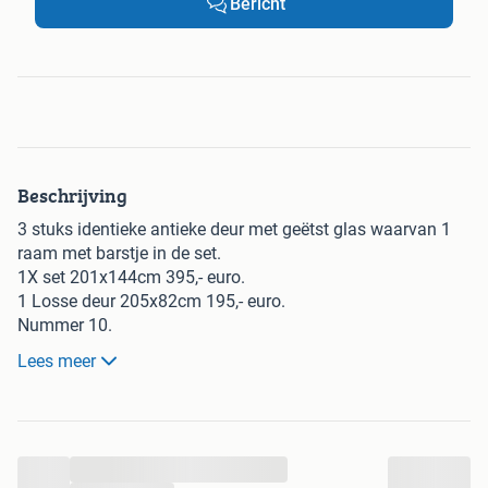
Bericht
Beschrijving
3 stuks identieke antieke deur met geëtst glas waarvan 1
raam met barstje in de set.
1X set 201x144cm 395,- euro.
1 Losse deur 205x82cm 195,- euro.
Nummer 10.
Lees meer
Bezorgen is mogelijk.
Handel in antieke / oude bouwmaterialen:
(stenen, dakpannen, wandtegels, tegelvloeren, natuursteen,
...
houtenvloeren, deuren, luiken, schouwen, ijzerwaren,