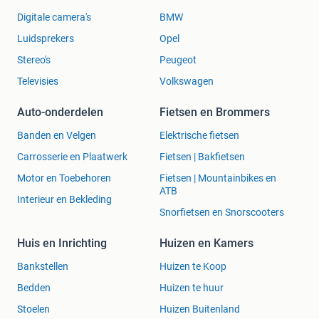
Digitale camera's
BMW
Luidsprekers
Opel
Stereo's
Peugeot
Televisies
Volkswagen
Auto-onderdelen
Fietsen en Brommers
Banden en Velgen
Elektrische fietsen
Carrosserie en Plaatwerk
Fietsen | Bakfietsen
Motor en Toebehoren
Fietsen | Mountainbikes en
ATB
Interieur en Bekleding
Snorfietsen en Snorscooters
Huis en Inrichting
Huizen en Kamers
Bankstellen
Huizen te Koop
Bedden
Huizen te huur
Stoelen
Huizen Buitenland