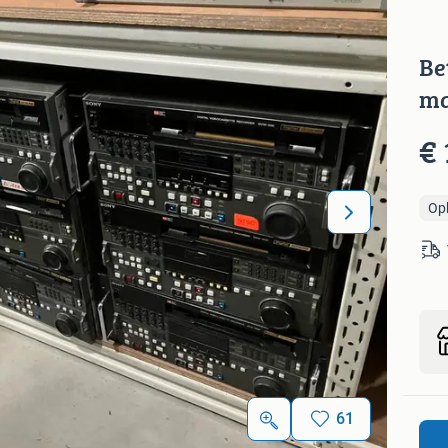
Be
ma
€ 
Op
61