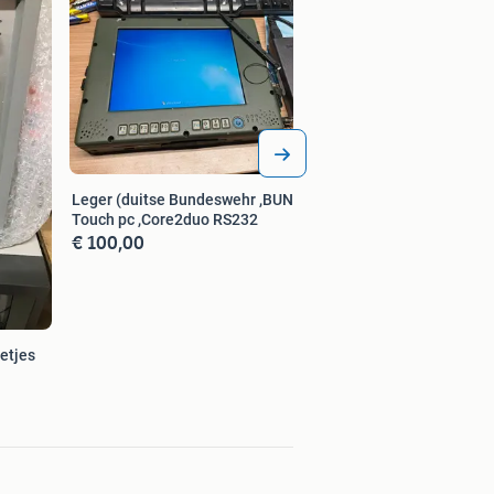
Eela ea905 voedin
€ 100,00
Leger (duitse Bundeswehr ,BUND)
Touch pc ,Core2duo RS232
€ 100,00
etjes