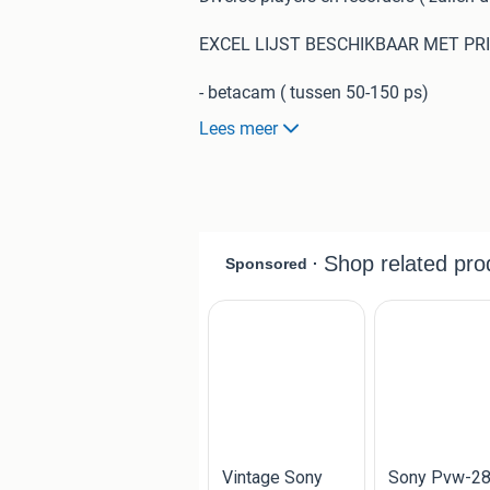
EXCEL LIJST BESCHIKBAAR MET PRI
- betacam ( tussen 50-150 ps)
- digibeta (125-250 ps)
Lees meer
- u matic (100-150 euro)
- umatic bvu ,650 euro
- digital s
-c format pal/ ntsc
Ook nog andere formaten ter revisie r
-mii
-dvcpro dv
-betamax
-vcr/svr
-v2000
-hi8/ video8
- c format