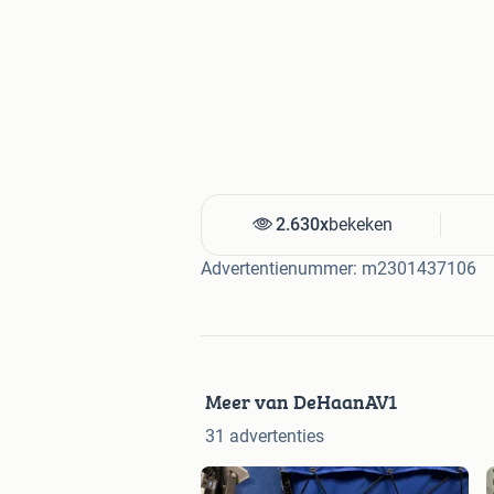
2.630x
bekeken
Advertentienummer: m2301437106
Meer van DeHaanAV1
31 advertenties