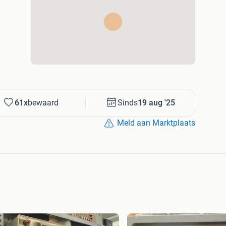
61x
bewaard
Sinds
19 aug '25
Meld aan Marktplaats