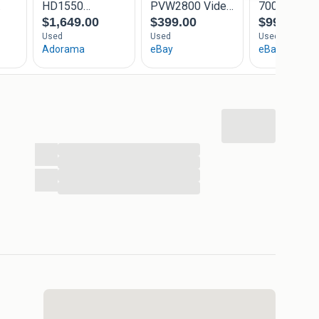
...
...
...
...