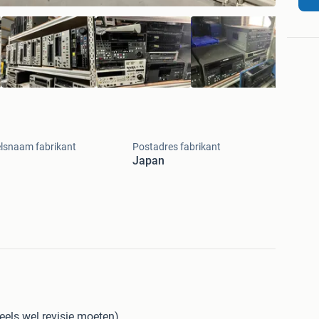
lsnaam fabrikant
Postadres fabrikant
Japan
deels wel revisie moeten)