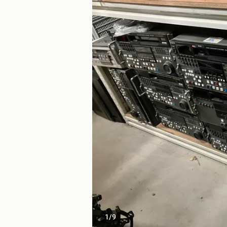
1
/
9