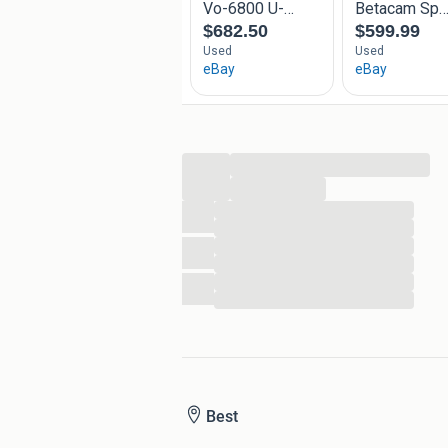
...
...
...
...
...
...
...
...
Best