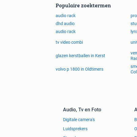
Populaire zoektermen
audio rack
pro
dhd audio
stu
audio rack
lyn
tv video combi
uni
ven
glazen kerstballen in Kerst
Rad
smo
volvo p 1800 in Oldtimers
Col
Audio, Tv en Foto
A
Digitale camera's
Luidsprekers
O