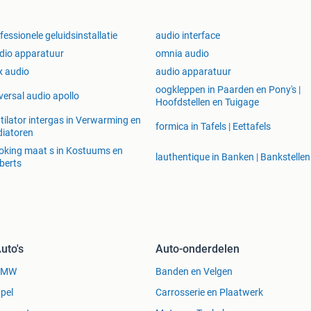
fessionele geluidsinstallatie
audio interface
dio apparatuur
omnia audio
x audio
audio apparatuur
oogkleppen in Paarden en Pony's |
versal audio apollo
Hoofdstellen en Tuigage
tilator intergas in Verwarming en
formica in Tafels | Eettafels
iatoren
king maat s in Kostuums en
lauthentique in Banken | Bankstellen
berts
uto's
Auto-onderdelen
BMW
Banden en Velgen
pel
Carrosserie en Plaatwerk