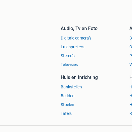
Audio, Tv en Foto
A
Digitale camera's
Luidsprekers
O
Stereo's
P
Televisies
V
Huis en Inrichting
H
Bankstellen
H
Bedden
H
Stoelen
H
Tafels
R