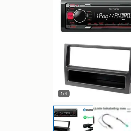
1
/
4