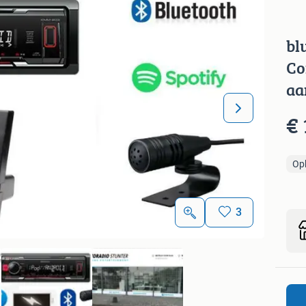
bl
Co
aa
€ 
Op
3