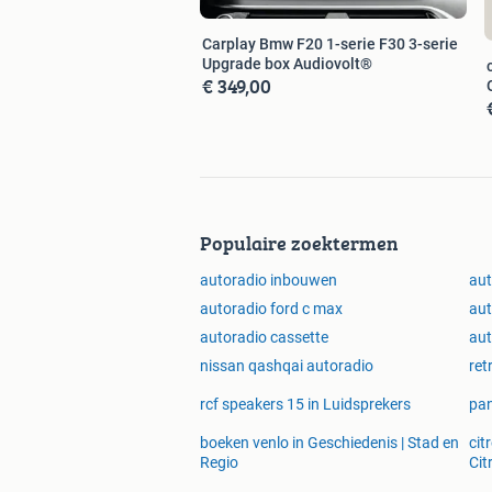
Carplay Bmw F20 1-serie F30 3-serie
Upgrade box Audiovolt®
€ 349,00
Populaire zoektermen
autoradio inbouwen
aut
autoradio ford c max
aut
autoradio cassette
aut
nissan qashqai autoradio
ret
rcf speakers 15 in Luidsprekers
pan
boeken venlo in Geschiedenis | Stad en
cit
Regio
Cit