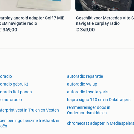
carplay android adapter Golf 7 MIB
Geschikt voor Mercedes Vito S
OEM navigatie radio
navigatie carplay radio
€ 349,00
€ 349,00
oradio
autoradio reparatie
oradio gebruikt
autoradio vw up
oradio fiat panda
autoradio toyota yaris
ro autoradio
hapro signo 110 cm in Dakdragers
remmenreiniger doos in
terprint vest in Truien en Vesten
Onderhoudsmiddelen
roen berlingo benzine trekhaak in
chromecast adapter in Mediaspeler
roën