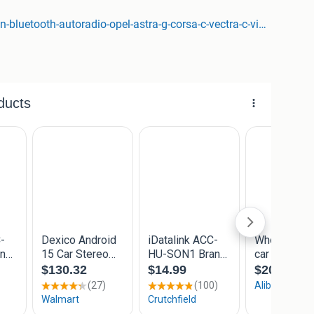
tis meegeleverd! Wij hebben alle kleuren in voorraad.
www.autoradiostunter.nl/product/1-din-bluetooth-autoradio-opel-astra-g-corsa-c-vectra-c-vivaro-zwart-en-meer-modellen/
wood 1 din bluetooth autoradio
en tegelijk geconnect worden)