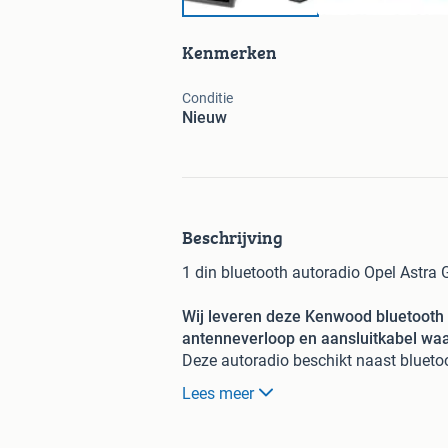
Kenmerken
Conditie
Nieuw
Beschrijving
1 din bluetooth autoradio Opel Astra 
Wij leveren deze Kenwood bluetooth a
antenneverloop en aansluitkabel waa
Deze autoradio beschikt naast blueto
Twee toestellen kunnen tegelijkertijd
Lees meer
Via de USB kan er muziek worden afg