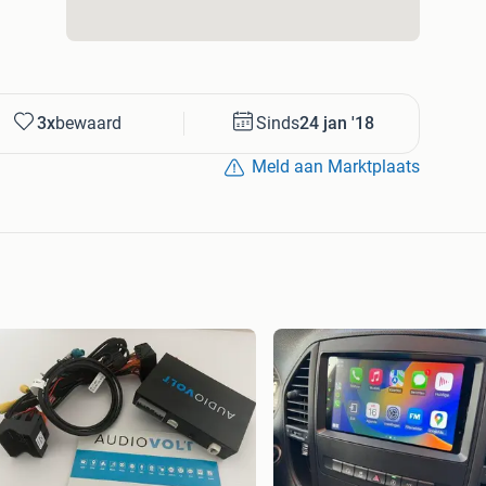
3x
bewaard
Sinds
24 jan '18
Meld aan Marktplaats