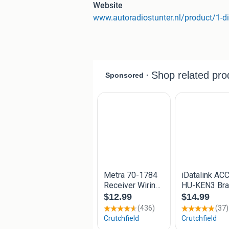
De microfoon om te bellen krijgt u gra
Website
gratis bezorging
Deze set is pasklaar voor:
Opel Astra (G) 2001 2005
Corsa C 2000 2006
Vectra C 2002 2008
Vivaro 2001 2010
Agila 2000 2007
Combo C 2001 2011
Meriva 2003 2010
Tigra 2004 2009
Eigenschappen en opties van de Ken
iPhone / Android Music Playback
Bluetooth handsfree (2 telefoon kunn
Werkt met de Kenwood remote app
Radio beschikt over RDS
Ingebouwde Equalizer
Ingebouwde DSP
USB (afspelen en opladen)