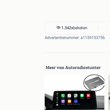
Autoradiostunter
Markerkant 10-128
1316AL ALMERE
036 760 33 33
1.342x
bekeken
Advertentienummer: a1159153756
Meer van Autoradiostunter