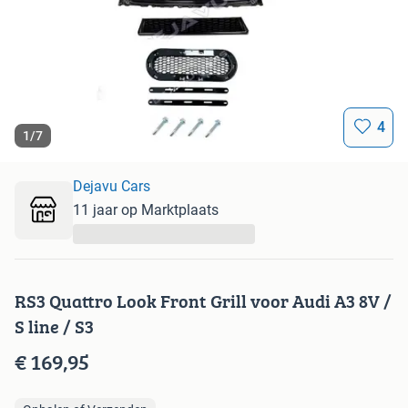
4
1
/
7
Dejavu Cars
11 jaar op Marktplaats
...
RS3 Quattro Look Front Grill voor Audi A3 8V /
S line / S3
€ 169,95