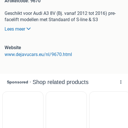
Artikelcode: 9670
Geschikt voor Audi A3 8V (Bj. vanaf 2012 tot 2016) pre-
facelift modellen met Standaard of S-line & S3
voorbumper.
Lees meer
Geschikt voor voertuigen met of zonder parkeer sensoren.
(PDC)
NIET
geschikt voor E-tron & echte RS3
Website
NIET
geschikt voor voertuigen met ACC radar.
www.dejavucars.eu/nl/9670.html
Hoogglans Zwart Piano Black honingraat design met
hoogglans zwart Piano Black frame.
Material: ABS
100% PERFECT FIT
Omvang van de levering:
RS3 Look Front Grill
Kentekenplaat houder (afneembaar)
Embleem houder (afneembaar)
Zeer hoge kwaliteit en uitstekende pasvorm. Dit zorgt
ervoor dat de producten kwalitatief en passend zijn voor de
geschikte modellen.
Dit zijn reserveonderdelen, geen originele producten van