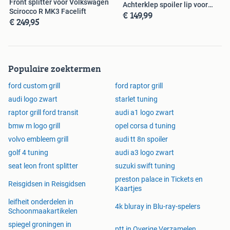
Front splitter voor Volkswagen
Achterklep spoiler lip voor
Scirocco R MK3 Facelift
€ 149,99
Mercede
€ 249,95
Populaire zoektermen
ford custom grill
ford raptor grill
audi logo zwart
starlet tuning
raptor grill ford transit
audi a1 logo zwart
bmw m logo grill
opel corsa d tuning
volvo embleem grill
audi tt 8n spoiler
golf 4 tuning
audi a3 logo zwart
seat leon front splitter
suzuki swift tuning
preston palace in Tickets en
Reisgidsen in Reisgidsen
Kaartjes
leifheit onderdelen in
4k bluray in Blu-ray-spelers
Schoonmaakartikelen
spiegel groningen in
ptt in Overige Verzamelen