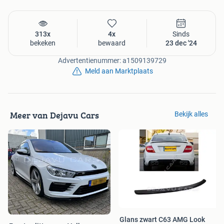
- Inbouwstation | Technische ondersteuning
- Car Tuning & Styling | '' Because standard isn't enough ''
Onze prijzen kunnen variëren, dus bekijk ons uitgebreide
313x
4x
Sinds
bekeken
bewaard
23 dec '24
assortiment op onze website.
Zoekt u een artikel dat er niet bij staat? Neem dan gerust
Advertentienummer: a1509139729
contact met ons op.
Meld aan Marktplaats
Meer van Dejavu Cars
Bekijk alles
Glans zwart C63 AMG Look