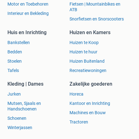
Motor en Toebehoren
Fietsen | Mountainbikes en
ATB
Interieur en Bekleding
Snorfietsen en Snorscooters
Huis en Inrichting
Huizen en Kamers
Bankstellen
Huizen te Koop
Bedden
Huizen te huur
Stoelen
Huizen Buitenland
Tafels
Recreatiewoningen
Kleding | Dames
Zakelijke goederen
Jurken
Horeca
Mutsen, Sjaals en
Kantoor en Inrichting
Handschoenen
Machines en Bouw
Schoenen
Tractoren
Winterjassen