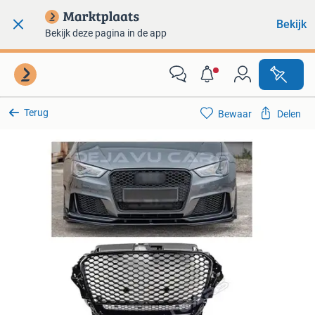
Bekijk
Bekijk deze pagina in de app
Terug
Bewaar
Delen