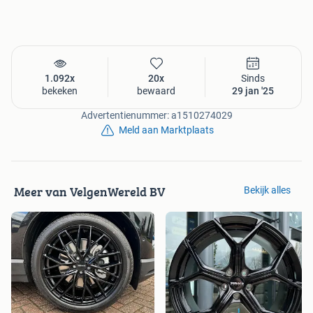
Aan deze advertentie kunnen geen rechten worden
ontleend. Prijs of tekst fouten voorbehouden.
1.092x
20x
Sinds
bekeken
bewaard
29 jan '25
Advertentienummer: a1510274029
Meld aan Marktplaats
Meer van VelgenWereld BV
Bekijk alles