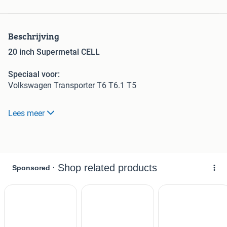
Beschrijving
20 inch Supermetal CELL
Speciaal voor:
Volkswagen Transporter T6 T6.1 T5
Velg: SuperMetal CELL
Lees meer
Kleur: Mat Grijs | Gun
Art no:
V20905120E45LM65CELL
Maat: 9.0 x 20 inch | steek 5x120 et45 ng65.1
Draagvermogen: 930kg
Setprijs € 1224,- ( € 1028,- ex btw)
4 stuks nieuw in doos.
Uiteraard ook leverbaar met banden, informeer voor de
mogelijkheden.