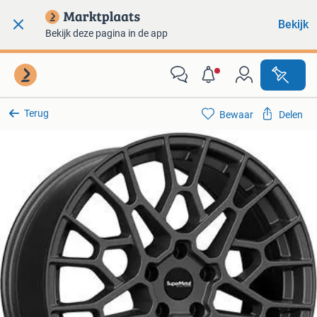
Bekijk
Bekijk deze pagina in de app
Terug
Bewaar
Delen