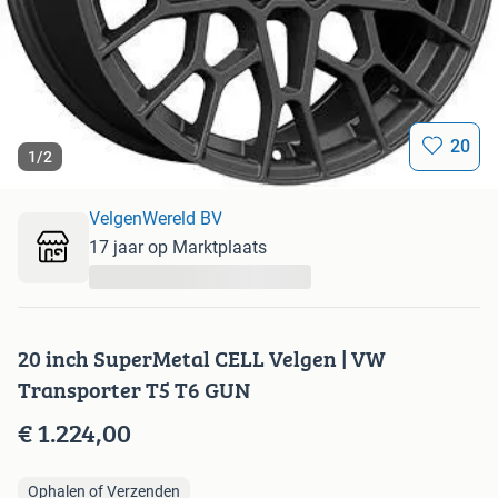
20
1
/
2
VelgenWereld BV
17 jaar op Marktplaats
...
20 inch SuperMetal CELL Velgen | VW
Transporter T5 T6 GUN
€ 1.224,00
Ophalen of Verzenden