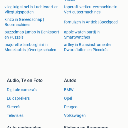
vliegtuig stoel in Luchtvaart en
topcraft verticuteermachine in
Vliegtuigspotten
Verticuteermachines
kinzo in Gereedschap |
fornuizen in Antiek | Speelgoed
Boormachines
puzzelmap jumbo in Denksport
apple watch partij in
en Puzzels
Smartwatches
majorette lamborghini in
artley in Blaasinstrumenten |
Modelauto's | Overige schalen
Dwarsfluiten en Piccolo's
Audio, Tv en Foto
Auto's
Digitale camera's
BMW
Luidsprekers
Opel
Stereo's
Peugeot
Televisies
Volkswagen
Auto-onderdelen
Fietsen en Brommers