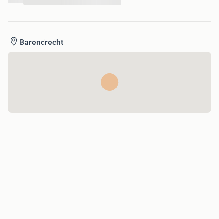
...
Al onze prijzen zijn incl. BTW tenzij anders vermeld
Bij vragen of interesse:
E-mail: info@velgenwereld.nl
Barendrecht
of bel/whatsapp:
ma-vr 8:00 - 17:00
06-13858563 (b.g.g. 0180-629086)
za: 8:30 - 16:00
0180-629086
Montagepunten:
VelgenWereld
BARENDRECHT
www.velgenwereld.nl
Middelweg 11
2992 SP BARENDRECHT
Trefwoorden origineel zomer winter 4 seizoenen