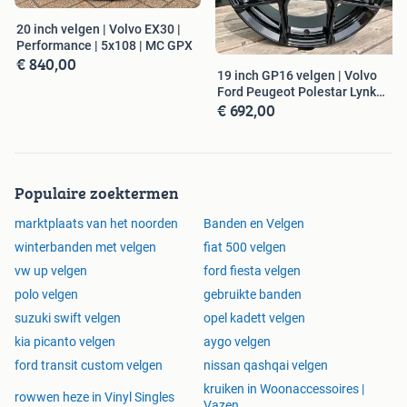
20 inch velgen | Volvo EX30 |
Performance | 5x108 | MC GPX
€ 840,00
19 inch GP16 velgen | Volvo
Ford Peugeot Polestar Lynk
€ 692,00
&amp; Co
Populaire zoektermen
marktplaats van het noorden
Banden en Velgen
winterbanden met velgen
fiat 500 velgen
vw up velgen
ford fiesta velgen
polo velgen
gebruikte banden
suzuki swift velgen
opel kadett velgen
kia picanto velgen
aygo velgen
ford transit custom velgen
nissan qashqai velgen
kruiken in Woonaccessoires |
rowwen heze in Vinyl Singles
Vazen