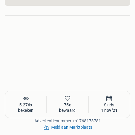
De koffie staat klaar.
Openingstijden
maandag t/m vrijdag:
08:30 tot 19:00 uur
zaterdag: 08:30 tot 19:00 uur
Bij TTA Exclusive kunnen de klanten op afspraak,ook in de
avond uren en op zondag langs.
Deze velgen passen op de onderstaande auto’s
AUDI
A3
A4
A5
A6
5.276x
75x
Sinds
A7
bekeken
bewaard
1 nov '21
A8
Advertentienummer: m1768178781
TT
Meld aan Marktplaats
Q2