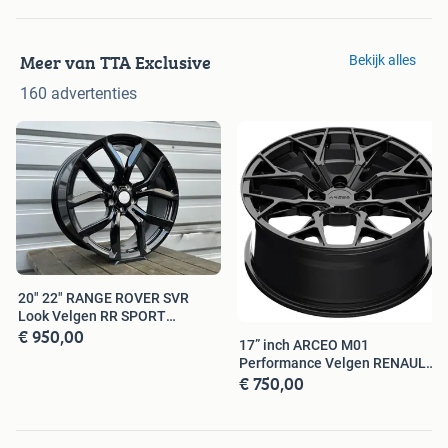
Q3
Q5
Meer van TTA Exclusive
Bekijk alles
BMW
Nieuwe 1-2-3-4-5-6-X1-X2-X3-Serie
160 advertenties
VOLKSWAGEN
Arteon
Caddy
Jetta
Eos
Cross Golf
Cross Touran
Golf 5 6 7
20" 22" RANGE ROVER SVR
Passat
Look Velgen RR SPORT
Passat CC
€ 950,00
EVOQUE VELAR
17” inch ARCEO M01
Phaeton
Performance Velgen RENAULT
Scirocco
€ 750,00
0PEL SEAT VW
Sharan
T-Roc
Tiguan