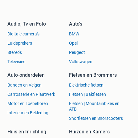
Leon Cupra ST
Tarraco
Toledo
Audio, Tv en Foto
Auto's
MERCEDES
Digitale camera's
BMW
A-Klasse (W176/177
B-Klasse (W246/
Luidsprekers
Opel
C-Klasse (W204/205
Stereo's
Peugeot
CLA
Televisies
Volkswagen
E-Klasse
GLA
Auto-onderdelen
Fietsen en Brommers
GLK
SLK
Banden en Velgen
Elektrische fietsen
Vito
Carrosserie en Plaatwerk
Fietsen | Bakfietsen
Viano V-klasse
Motor en Toebehoren
Fietsen | Mountainbikes en
ATB
Interieur en Bekleding
Snorfietsen en Snorscooters
Huis en Inrichting
Huizen en Kamers