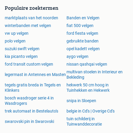
Touran
Populaire zoektermen
SKODA
marktplaats van het noorden
Banden en Velgen
Kodiaq
winterbanden met velgen
fiat 500 velgen
Kodiaq GT
vw up velgen
ford fiesta velgen
Karoq
polo velgen
gebruikte banden
Octavia
suzuki swift velgen
opel kadett velgen
Super B
kia picanto velgen
aygo velgen
Scala
Yeti
ford transit custom velgen
nissan qashqai velgen
multivan stoelen in Interieur en
legermast in Antennes en Masten
SEAT
Bekleding
Alhambra
tegels gratis breda in Tegels en
hekwerk 50 cm hoog in
Altea
Klinkers
Tuinhekken en Hekwerk
Altea XL
bosch wasdroger serie 4 in
snipa in Sloepen
Ateca
Wasdrogers
Exeo
trek automaat in Bestelauto's
belgie in Cd's | Overige Cd's
Leon
tuin schilderij in
swarovski pin in Swarovski
Leon Cupra
Tuinwanddecoratie
Leon Cupra Sportstourer