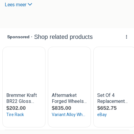
TOYOTA, SUZUKI, LEXUS, MINI
Lees meer
18 inch
SteekMaat: 5x112, 5x120, 5x108, 5x114.3, 5X105
Breedte velgen: 8J-9J
Et Waarde: 35
Kleur: Matt zwart, hoogglans zwart, antraciet gepolijst,
hyper antraciet, zwart gepolijst, silver gepolijst, mat bronze,
hoogglans bronze
Setprijs: €830 (zonder banden)
Met 18” IMPERIAL Ecosport2 XL Zomerbanden Rijklaar
VANAF €1100 Direct leverbaar
19 inch breedset OF rondom 8.5j
Maat voor: 19x8.5j achter:19x9.5j
Steek: 5x112, 5X120, 5X108, 5X114.3
Etwaarde voor: ET35 achter: ET40
Kleur: Matt zwart, hoogglans zwart, antraciet gepolijst,
hyper antraciet, zwart gepolijst, silver gepolijst, mat bronze,
hoogglans bronze