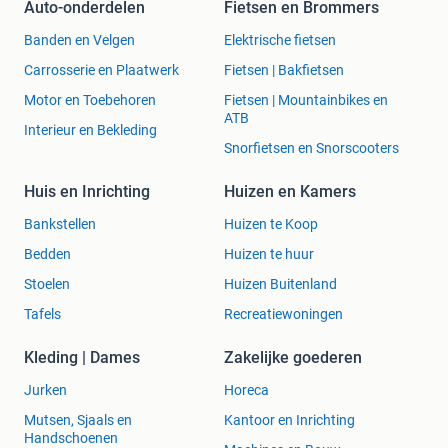
CLA
Auto-onderdelen
Fietsen en Brommers
E-Klasse
Banden en Velgen
Elektrische fietsen
GLA
GLK
Carrosserie en Plaatwerk
Fietsen | Bakfietsen
SLK
Motor en Toebehoren
Fietsen | Mountainbikes en
Vito
ATB
Interieur en Bekleding
Viano V-klasseAdvertentienummer: m1851905256
Snorfietsen en Snorscooters
Huis en Inrichting
Huizen en Kamers
Bankstellen
Huizen te Koop
Bedden
Huizen te huur
Stoelen
Huizen Buitenland
Tafels
Recreatiewoningen
Kleding | Dames
Zakelijke goederen
Jurken
Horeca
Mutsen, Sjaals en
Kantoor en Inrichting
Handschoenen