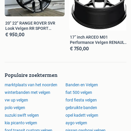
Jetta
Eos
Cross Golf
20" 22" RANGE ROVER SVR
Cross Touran
Look Velgen RR SPORT
Golf 5 6 7
€ 950,00
EVOQUE VELAR
17” inch ARCEO M01
Passat
Performance Velgen RENAULT
Passat CC
€ 750,00
0PEL SEAT VW
Phaeton
Scirocco
Sharan
T-Roc
Populaire zoektermen
Tiguan
Touran
marktplaats van het noorden
Banden en Velgen
winterbanden met velgen
fiat 500 velgen
SKODA
vw up velgen
ford fiesta velgen
Kodiaq
polo velgen
gebruikte banden
Kodiaq GT
Karoq
suzuki swift velgen
opel kadett velgen
Octavia
kia picanto velgen
aygo velgen
Super B
ford transit custom velgen
nissan qashqai velgen