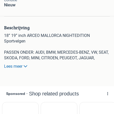
Conditie
Nieuw
Beschrijving
18” 19” inch ARCEO MALLORCA NIGHTEDITION
Sportvelgen
PASSEN ONDER: AUDI, BMW, MERCEDES-BENZ, VW, SEAT,
SKODA, FORD, MINI, CITROEN, PEUGEOT, JAGUAR,
RENAULT, VOLVO, INFINITI, NISSAN, HONDA, KIA, HYUNDAI,
Lees meer
TOYOTA, SUZUKI, LEXUS, MINI
18 inch
SteekMaat: 5x112, 5x120, 5x108, 5x114.3, 5X105
Breedte velgen: 8J
Et Waarde: 35
Kleur: Matt zwart, hoogglans zwart, antraciet gepolijst,
hyper antraciet, zwart gepolijst, silver gepolijst, mat bronze,