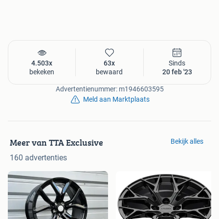
avond uren en op zondag langs.
Deze velgen passen op de onderstaande auto’s
AUDI
A3
A4
4.503x
63x
Sinds
A5
bekeken
bewaard
20 feb '23
A6
A7
Advertentienummer: m1946603595
A8
Meld aan Marktplaats
TT
Q2
Q3
Meer van TTA Exclusive
Bekijk alles
Q5
160 advertenties
BMW
Nieuwe 1-2-3-4-5-6-X1-X2-X3-Serie
VOLKSWAGEN
Arteon
Caddy