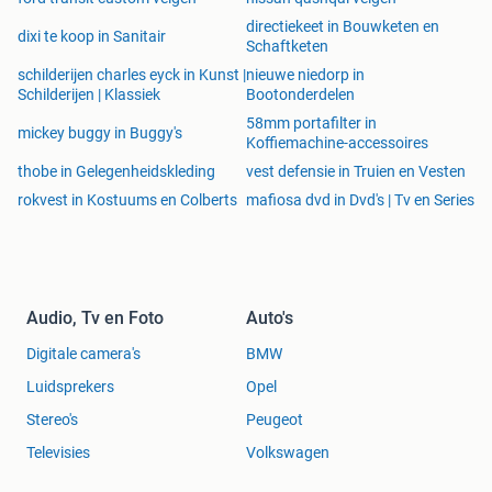
Scala
directiekeet in Bouwketen en
Yeti
dixi te koop in Sanitair
Schaftketen
schilderijen charles eyck in Kunst |
nieuwe niedorp in
SEAT
Schilderijen | Klassiek
Bootonderdelen
Alhambra
58mm portafilter in
Altea
mickey buggy in Buggy's
Koffiemachine-accessoires
Altea XL
thobe in Gelegenheidskleding
vest defensie in Truien en Vesten
Ateca
rokvest in Kostuums en Colberts
mafiosa dvd in Dvd's | Tv en Series
Exeo
Leon
Leon Cupra
Leon Cupra Sportstourer
Leon Cupra ST
Audio, Tv en Foto
Auto's
Tarraco
Toledo
Digitale camera's
BMW
Luidsprekers
Opel
MERCEDES
Stereo's
Peugeot
A-Klasse (W176/177
B-Klasse (W246/
Televisies
Volkswagen
C-Klasse (W204/205