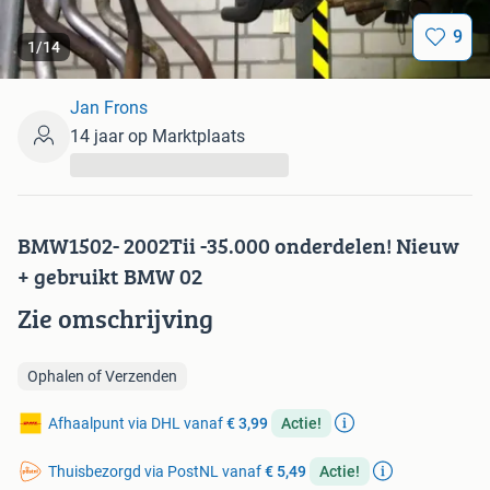
9
1
/
14
Jan Frons
14 jaar op Marktplaats
...
BMW1502- 2002Tii -35.000 onderdelen! Nieuw
+ gebruikt BMW 02
Zie omschrijving
Ophalen of Verzenden
Afhaalpunt via DHL vanaf
€ 3,99
Actie!
Thuisbezorgd via PostNL vanaf
€ 5,49
Actie!