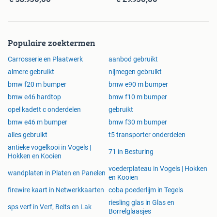
Populaire zoektermen
Carrosserie en Plaatwerk
aanbod gebruikt
almere gebruikt
nijmegen gebruikt
bmw f20 m bumper
bmw e90 m bumper
bmw e46 hardtop
bmw f10 m bumper
opel kadett c onderdelen
gebruikt
bmw e46 m bumper
bmw f30 m bumper
alles gebruikt
t5 transporter onderdelen
antieke vogelkooi in Vogels |
71 in Besturing
Hokken en Kooien
voederplateau in Vogels | Hokken
wandplaten in Platen en Panelen
en Kooien
firewire kaart in Netwerkkaarten
coba poederlijm in Tegels
riesling glas in Glas en
sps verf in Verf, Beits en Lak
Borrelglaasjes