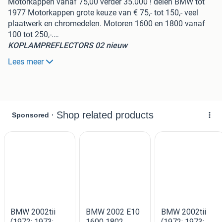
Motorkappen vanaf 75,00 verder 35.000 ! delen BMW tot
1977 Motorkappen grote keuze van € 75,- tot 150,- veel
plaatwerk en chromedelen. Motoren 1600 en 1800 vanaf
100 tot 250,-.…
KOPLAMPREFLECTORS 02 nieuw
verchroomd/opgedampt €92,00
Lees meer
DIVERSE BENZINE TANKS, VELE BUMPERS EN LOSSE
DELEN, ALLE GRILLE -DELEN,Autoradio's, nieuwe
mattensets 4 delig specifiek BMW 02 € 92,00.
Kofferruimtematten € 42,50
BMW 02 radio's inbouwsets luidsprekers en antennes.
35.000 onderdelen tot 1977.
Geen 3, 5, of 6 serie
onderdelen