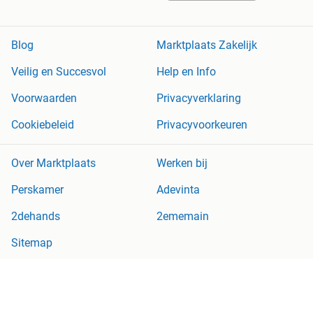
Blog
Marktplaats Zakelijk
Veilig en Succesvol
Help en Info
Voorwaarden
Privacyverklaring
Cookiebeleid
Privacyvoorkeuren
Over Marktplaats
Werken bij
Perskamer
Adevinta
2dehands
2ememain
Sitemap
Marktplaats is, voor zover wettelijk toegestaan, niet aansprakelijk
voor (gevolg)schade die voortkomt uit het gebruik van deze site,