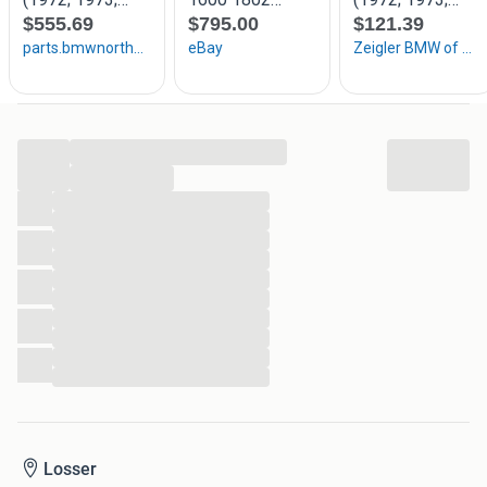
...
...
...
...
...
...
...
...
...
...
...
...
Losser