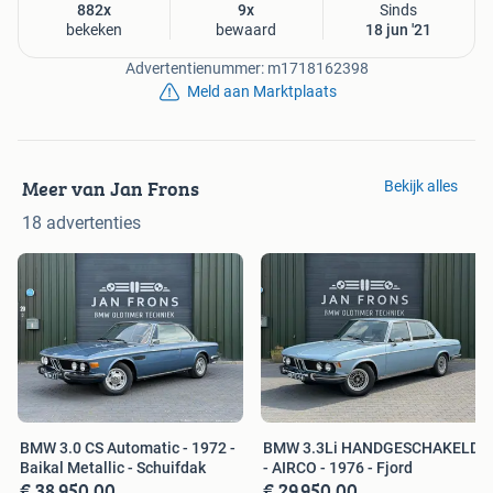
882x
9x
Sinds
bekeken
bewaard
18 jun '21
Advertentienummer: m1718162398
Meld aan Marktplaats
Meer van Jan Frons
Bekijk alles
18 advertenties
BMW 3.0 CS Automatic - 1972 -
BMW 3.3Li HANDGESCHAKELD
Baikal Metallic - Schuifdak
- AIRCO - 1976 - Fjord
€ 38.950,00
€ 29.950,00