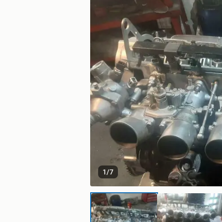
1
/
7