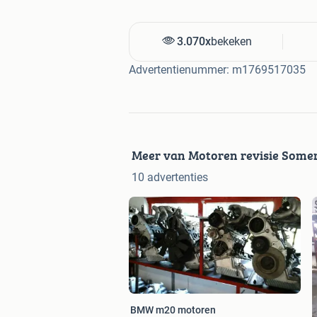
3.070x
bekeken
Advertentienummer: m1769517035
Meer van Motoren revisie Some
10 advertenties
BMW m20 motoren