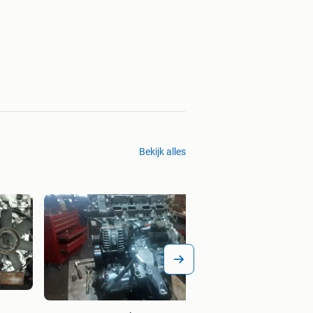
Bekijk alles
Bmw e30 2500cc , 2700 cc motoren ,
cilinderkoppen ,
Zie omschrijvi