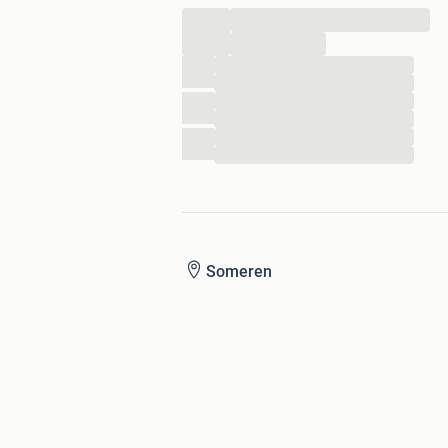
...
...
...
...
...
...
...
...
Someren