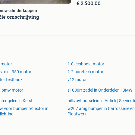
€ 2.500,00
bmw cilinderkoppen
Zie omschrijving
 motor
1.0 ecoboost motor
vrolet 350 motor
1.2 puretech motor
or testbank
v12 motor
4 bmw motor
s1000rr zadel in Onderdelen | BMW
stengelen in Kerst
pillivuyt porselein in Antiek | Servies 
 voor bumper reflector in
w207 amg bumper in Carrosserie en
lichting
Plaatwerk