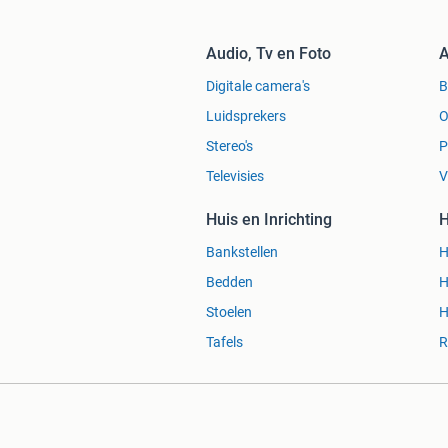
Audio, Tv en Foto
A
Digitale camera's
Luidsprekers
O
Stereo's
P
Televisies
V
Huis en Inrichting
H
Bankstellen
H
Bedden
H
Stoelen
H
Tafels
R