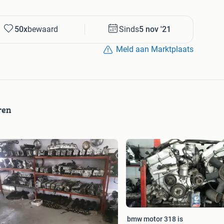
50x
bewaard
Sinds
5 nov '21
Meld aan Marktplaats
ren
bmw motor 318 is