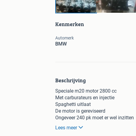
Kenmerken
Automerk
BMW
Beschrijving
Speciale m20 motor 2800 cc
Met carburateurs en injectie
Spaghetti uitlaat
De motor is gereviseerd
Ongeveer 240 pk moet er wel inzitten
De carburateurs zijn niet in functie
Lees meer
De motor kan met kabelboom en 6 ver