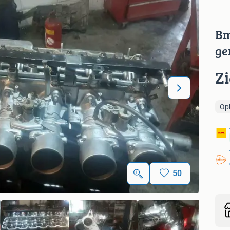
Bm
ge
Z
Op
50