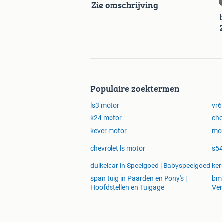
Zie omschrijving
Populaire zoektermen
ls3 motor
vr6
k24 motor
che
kever motor
mot
chevrolet ls motor
s5
duikelaar in Speelgoed | Babyspeelgoed
ker
span tuig in Paarden en Pony's |
bmw
Hoofdstellen en Tuigage
Ver