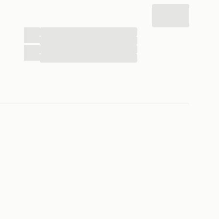
...
...
...
...