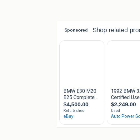
ALLEEN BELLEN , MAILS WORDEN 
0031 651555492
E30 e36 e46 m5 m3
M20 m30 m40 m10 s50 s54