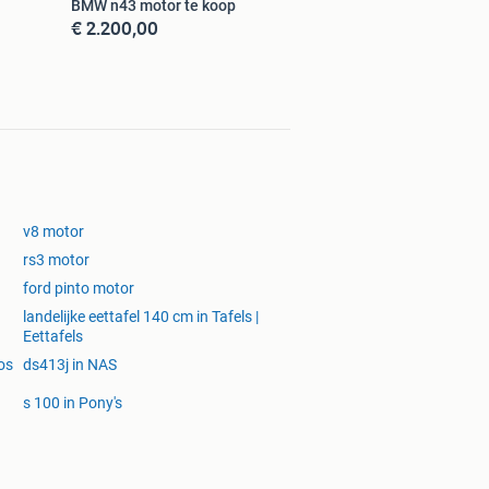
BMW n43 motor te koop
€ 2.200,00
v8 motor
rs3 motor
ford pinto motor
landelijke eettafel 140 cm in Tafels |
Eettafels
los
ds413j in NAS
s 100 in Pony's