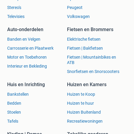
Stereo's
Peugeot
Televisies
Volkswagen
Auto-onderdelen
Fietsen en Brommers
Banden en Velgen
Elektrische fietsen
Carrosserie en Plaatwerk
Fietsen | Bakfietsen
Motor en Toebehoren
Fietsen | Mountainbikes en
ATB
Interieur en Bekleding
Snorfietsen en Snorscooters
Huis en Inrichting
Huizen en Kamers
Bankstellen
Huizen te Koop
Bedden
Huizen te huur
Stoelen
Huizen Buitenland
Tafels
Recreatiewoningen