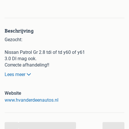
Beschrijving
Gezocht:
Nissan Patrol Gr 2.8 tdi of td y60 of y61
3.0 DI mag ook.
Correcte afhandeling!!
Lees meer
0629321561
Ook alle andere 4x4 terreinwagens gezocht:
Website
Suzuki Jimny Grand Vitara Samurai, Vitara, Daihatsu
www.hvanderdeenautos.nl
Terios Rocky Feroza, Toyota Land Cruiser RAV4 Hi Lux
Jeep Grand Cherokee Wrangler, Hyumdai Galloper,
Mitsubishi Pajero, Mercedes ML
...
Schade of mankementen geen probleem, contante betaling