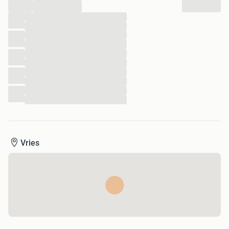
...
of per bank. RDW Vrijwaring en transport door geheel
...
Nederland
...
...
...
...
...
...
...
...
...
Vries