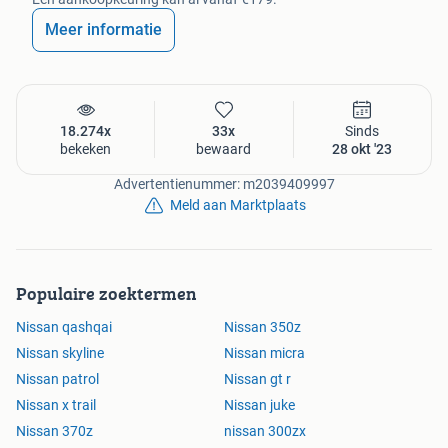
Meer informatie
18.274x
33x
Sinds
bekeken
bewaard
28 okt '23
Advertentienummer: m2039409997
Meld aan Marktplaats
Populaire zoektermen
Nissan qashqai
Nissan 350z
Nissan skyline
Nissan micra
Nissan patrol
Nissan gt r
Nissan x trail
Nissan juke
Nissan 370z
nissan 300zx