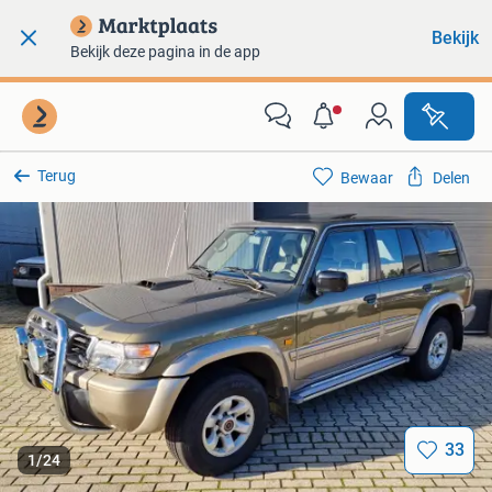
Bekijk
Bekijk deze pagina in de app
Terug
Bewaar
Delen
33
1
/
24