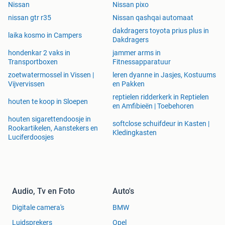
Nissan
Nissan pixo
nissan gtr r35
Nissan qashqai automaat
dakdragers toyota prius plus in
laika kosmo in Campers
Dakdragers
hondenkar 2 vaks in
jammer arms in
Transportboxen
Fitnessapparatuur
zoetwatermossel in Vissen |
leren dyanne in Jasjes, Kostuums
Vijvervissen
en Pakken
reptielen ridderkerk in Reptielen
houten te koop in Sloepen
en Amfibieën | Toebehoren
houten sigarettendoosje in
softclose schuifdeur in Kasten |
Rookartikelen, Aanstekers en
Kledingkasten
Luciferdoosjes
Audio, Tv en Foto
Auto's
Digitale camera's
BMW
Luidsprekers
Opel