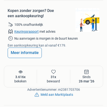
Kopen zonder zorgen?
Doe
een aankoopkeuring!
100% onafhankelijk
Keuringsrapport
met advies
Nu aanvragen is morgen in de buurt keuren
Een aankoopkeuring kan al vanaf €179.
Meer informatie
3.616x
31x
Sinds
bekeken
bewaard
26 mar '26
Advertentienummer: m2381703706
Meld aan Marktplaats