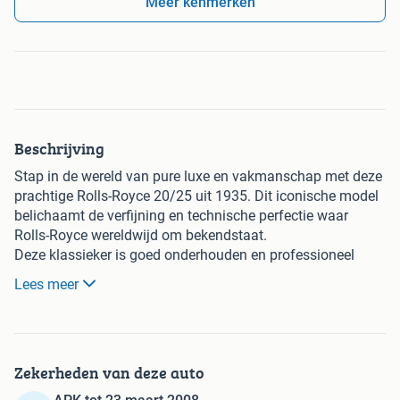
Meer kenmerken
Beschrijving
Stap in de wereld van pure luxe en vakmanschap met deze
prachtige Rolls-Royce 20/25 uit 1935. Dit iconische model
belichaamt de verfijning en technische perfectie waar
Rolls-Royce wereldwijd om bekendstaat.
Deze klassieker is goed onderhouden en professioneel
gerestaureerd, waarbij authenticiteit en originaliteit
Lees meer
zorgvuldig zijn behouden. De auto beschikt over een
soepele en stille zes-in-lijn motor, die destijds werd
geroemd om zijn betrouwbaarheid en rijcomfort.
Het interieur straalt Britse elegantie uit, met hoogwaardige
Zekerheden van deze auto
materialen zoals fijn houtwerk en luxe bekleding. Elk detail
ademt de sfeer van een vervlogen tijdperk waarin