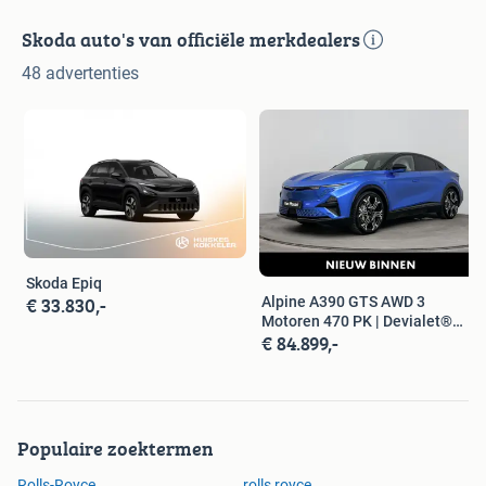
Skoda auto's van officiële merkdealers
48 advertenties
Skoda Epiq
€ 33.830,-
Alpine A390 GTS AWD 3
Motoren 470 PK | Devialet®
€ 84.899,-
XtremeSoun
Populaire zoektermen
Rolls-Royce
rolls royce