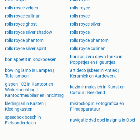
rolls royce velgen
rolls-royce
rolls royce cullinan
rolls royce
rolls royce ghost
rolls royce silver
rolls royce silver shadow
rolls royce
rolls royce phantom
rolls royce phantom
rolls royce silver spirit
rolls royce cullinan
horizon zero dawn funko in
bon appetit in Kookboeken
Poppetjes en Figuurtjes
bowling lamp in Lampen |
art deco ijsbeer in Antiek |
Tafellampen
Keramiek en Aardewerk
gispen 102 in Kantoor en
kazimir malevich in Kunst en
Winkelinrichting |
Cultuur | Beeldend
Kantoormeubilair en Inrichting
kledingrail in Kasten |
mikroskop in Fotografica en
Kledingkasten
Filmapparatuur
speedbox bosch in
navigatie dvd opel insignia in Opel
Fietsonderdelen