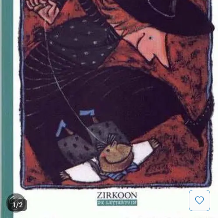
1
/
2