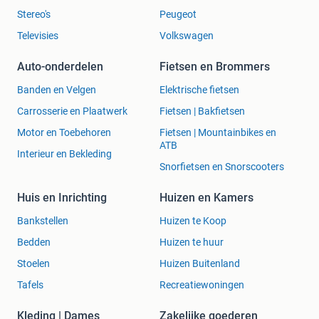
Stereo's
Peugeot
Televisies
Volkswagen
Auto-onderdelen
Fietsen en Brommers
Banden en Velgen
Elektrische fietsen
Carrosserie en Plaatwerk
Fietsen | Bakfietsen
Motor en Toebehoren
Fietsen | Mountainbikes en
ATB
Interieur en Bekleding
Snorfietsen en Snorscooters
Huis en Inrichting
Huizen en Kamers
Bankstellen
Huizen te Koop
Bedden
Huizen te huur
Stoelen
Huizen Buitenland
Tafels
Recreatiewoningen
Kleding | Dames
Zakelijke goederen