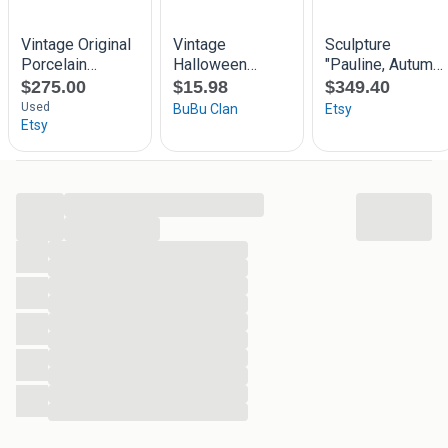
Meer dan 400.000 tweedehands boeken om uit te
kiezen
We checken alle boeken eigenhandig
Vanaf 40 euro of bij 4 boeken is de verzending op
onze rekening
30 dagen retourgarantie
...
...
...
...
...
...
...
...
...
...
...
...