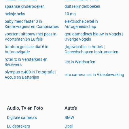
spaanse kinderboeken
duitse kinderboeken
heksje heks
10 mg
baby merc faster 3 in
elektrische beitel in
Kinderwagens en Combinaties
Autogereedschap
voortent uitbouw met pees in
gouldamadines blauw in Vogels |
Voortenten en Luifels
Overige Vogels
tomtom go essential 6 in
ijkgewichten in Antiek |
Autonavigatie
Gereedschap en Instrumenten
rotel rx in Versterkers en
stx in Windsurfen
Receivers
olympus e-400 in Fotografie |
elro camera set in Videobewaking
Accu's en Batterijen
Audio, Tv en Foto
Auto's
Digitale camera's
BMW
Luidsprekers
Opel