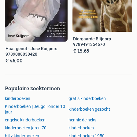
Diergaarde Blijdorp
9789491354670
Haar genot - Jose Kuijpers
€ 15,65
9789088030420
€ 46,00
Populaire zoektermen
kinderboeken
gratis kinderboeken
Kinderboeken | Jeugd | onder 10
kinderboeken gezocht
jaar
engelse kinderboeken
hennie de heks
kinderboeken jaren 70
kinderboeken
blitz kinderboeken
kinderboeken 1950