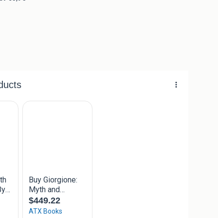
ue phenomenon in the history of art: almost no other
re works and enjoyed such fame for almost five hundred
he mystery that still surrounds him, both as a man and a
bility he was able to infuse in his paintings.