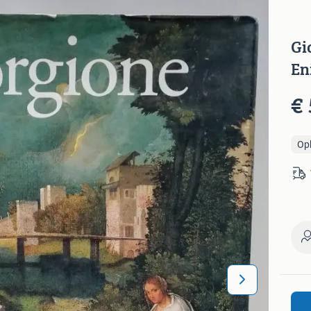
Gi
En
€ 
Op