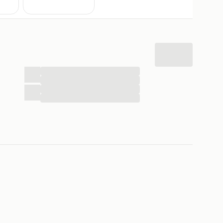
...
...
...
...