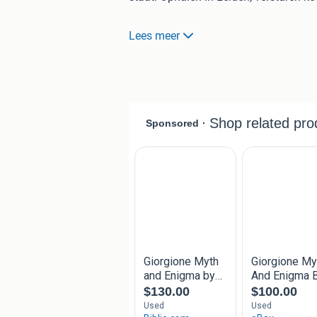
Today Giorgione is regarded as a uniq
Lees meer
Western painter has left so few secu
years. His legend is fed not only by t
painter, but also by the subtle inscruta