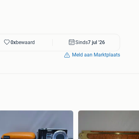
0x
bewaard
Sinds
7 jul '26
Meld aan Marktplaats