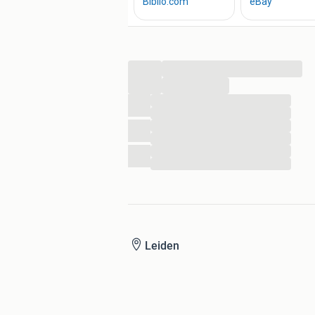
...
...
...
...
...
...
...
...
Leiden