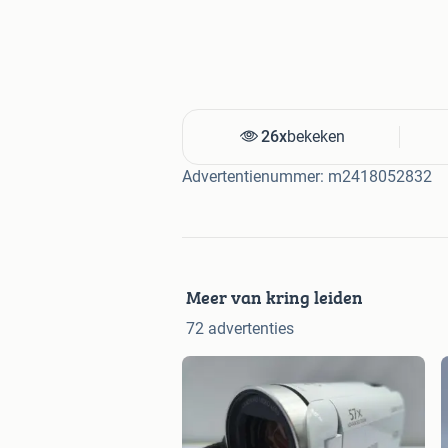
26x
bekeken
Advertentienummer: m2418052832
Meer van kring leiden
72 advertenties