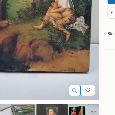
€
Bie