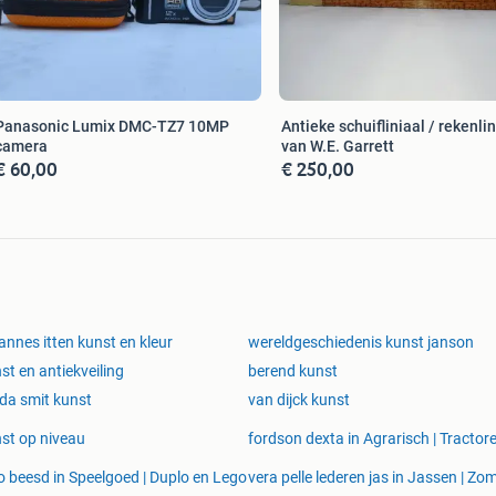
Panasonic Lumix DMC-TZ7 10MP
Antieke schuifliniaal / rekenlin
camera
van W.E. Garrett
€ 60,00
€ 250,00
annes itten kunst en kleur
wereldgeschiedenis kunst janson
st en antiekveiling
berend kunst
da smit kunst
van dijck kunst
st op niveau
fordson dexta in Agrarisch | Tractor
o beesd in Speelgoed | Duplo en Lego
vera pelle lederen jas in Jassen | Zo