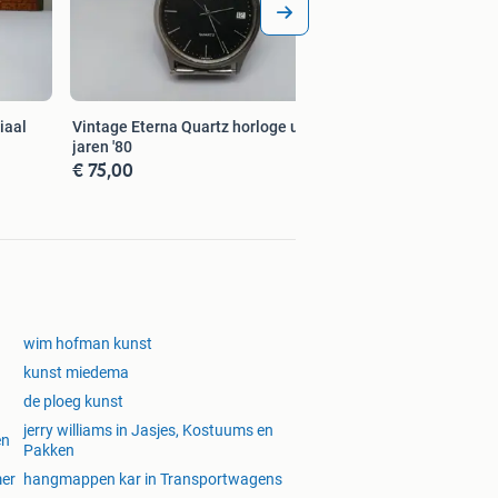
iaal
Vintage Eterna Quartz horloge uit de
jaren '80
€ 75,00
wim hofman kunst
kunst miedema
de ploeg kunst
jerry williams in Jasjes, Kostuums en
en
Pakken
mer
hangmappen kar in Transportwagens