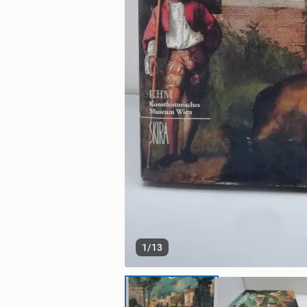
1
/
13