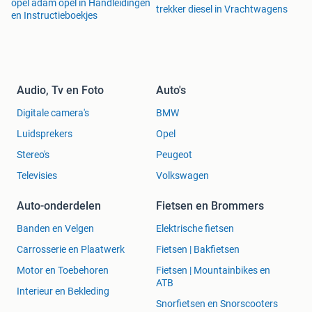
opel adam opel in Handleidingen
trekker diesel in Vrachtwagens
en Instructieboekjes
Audio, Tv en Foto
Auto's
Digitale camera's
BMW
Luidsprekers
Opel
Stereo's
Peugeot
Televisies
Volkswagen
Auto-onderdelen
Fietsen en Brommers
Banden en Velgen
Elektrische fietsen
Carrosserie en Plaatwerk
Fietsen | Bakfietsen
Motor en Toebehoren
Fietsen | Mountainbikes en
ATB
Interieur en Bekleding
Snorfietsen en Snorscooters