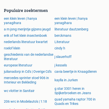
Populaire zoektermen
een klein leven | hanya
een klein leven | hanya
yanagihara
yanagihara
a m jong merijntje gijzens jeugd
literatuur dautzenberg
erik of het klein insectenboek
berckmans
nederlands literatuur kwartet
Literatuur
roelof klein
cindy h
geschiedenis van de nederlandse
j slauerhoff
literatuur
europese literatuur
j kessels
julianadorp in Cd's | Overige Cd's
cavia beertje in Knaagdieren
mercedes sprinter stoel 906 in
kaylla in Jurken
Interieur en Bekleding
g star 3301 heren in
wc vlotter in Sanitair
Spijkerbroeken en Jeans
quad yamaha raptor 700 in
206 wrc in Modelauto's | 1:18
Quads en Trikes