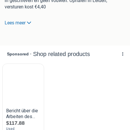
in geschreven en geen vouwen. Ophalen in Leiden,
versturen kost €4,40
Pafke, het meest komplete mafke, is verbannen naar Klein
Lees meer
Konstantinopel, in de Antwerpse Grauwzone. Hij leidt er
een chaotisch leven tussende andere bezoekers van de
hulpkas. Maar
Pafke is meer dan een marginaal onder de
marginalen of een sukkel onder de sukkelaars: hij is ook
een mythisch figuur, een profeet van de nakende
apocalyps. Met zijn muzikale, bijna religieuze taal is dit
boek een hoogtepunt in de caleidoscopische
stadsgeschiedenis die J.M.H. Berckmans' oeuvre hoe
langer hoe meer wordt. Bericht uit Klein Konstantinopel is
het zevende boek van J.M.H. Berckmans (1953). In 1995
werd Taxi naar de Boerhaavestraat alom geprezen, en ook
De menagerie van de schamele drie, toneel van Cie. De Koe
op basis van Berckmans' werk, oogstte veel lof. De
basistekst van dat stuk verschijnt nu voor het eerst in
boekvorm.