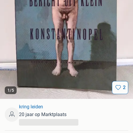
2
1
/
5
kring leiden
20 jaar op Marktplaats
...