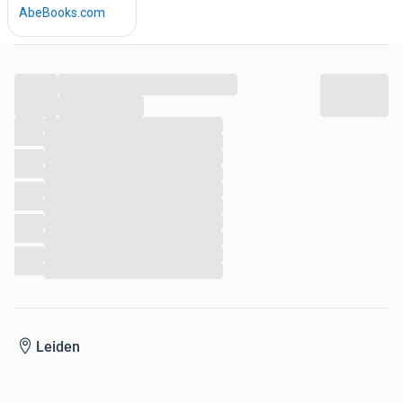
...
...
...
...
...
...
...
...
...
...
...
...
Leiden