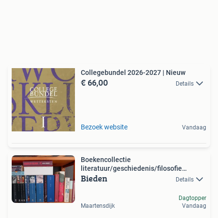
Collegebundel 2026-2027 | Nieuw
€ 66,00
Details
Bezoek website
Vandaag
Boekencollectie
literatuur/geschiedenis/filosofie
Bieden
(NL/EN)
Details
Dagtopper
Maartensdijk
Vandaag