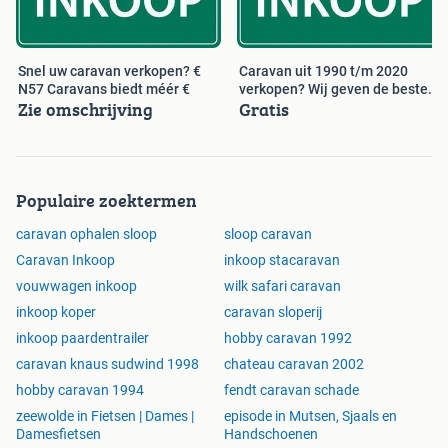
UF 560 FFe 560 CFe 560 KMFe 560 UK 560 UKf 560 UL
560 WLU 610 UF 610 UL 650 KFU 650 KMFe 650 UMFe,
650 WFU 720 UKFe 720 UMF 720 UML 720 KFU
Bouwjaar:
1985 1986 1987 1988 1989 1990 1991 1992 1993 1994
Snel uw caravan verkopen? €
Caravan uit 1990 t/m 2020
N57 Caravans biedt méér €
verkopen? Wij geven de beste
1995 1996 1997 1998 1999 2000 2001 2002 2003 2004
Zie omschrijving
Gratis
prijs
2005 2006 2007 2008
2009 2010 2011 2012 2013 2014
2015 2016 2017 2018 2019 2020
Populaire zoektermen
caravan ophalen sloop
sloop caravan
Caravan Inkoop
inkoop stacaravan
vouwwagen inkoop
wilk safari caravan
inkoop koper
caravan sloperij
inkoop paardentrailer
hobby caravan 1992
caravan knaus sudwind 1998
chateau caravan 2002
hobby caravan 1994
fendt caravan schade
zeewolde in Fietsen | Dames |
episode in Mutsen, Sjaals en
Damesfietsen
Handschoenen