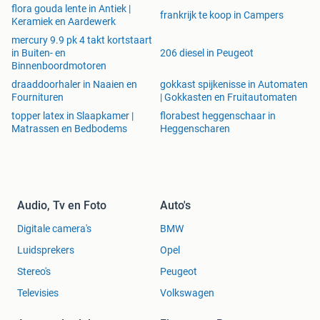
flora gouda lente in Antiek |
frankrijk te koop in Campers
Keramiek en Aardewerk
mercury 9.9 pk 4 takt kortstaart
in Buiten- en
206 diesel in Peugeot
Binnenboordmotoren
draaddoorhaler in Naaien en
gokkast spijkenisse in Automaten
Fournituren
| Gokkasten en Fruitautomaten
topper latex in Slaapkamer |
florabest heggenschaar in
Matrassen en Bedbodems
Heggenscharen
Audio, Tv en Foto
Auto's
Digitale camera's
BMW
Luidsprekers
Opel
Stereo's
Peugeot
Televisies
Volkswagen