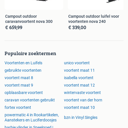
17 = 1050-1075 / € 1789
Campout outdoor
Campout outdoor luifel voor
18 = 1075-1100 / € 1829
caravanvoortent nova 300
voortenten nova 240
€ 659,99
€ 339,00
19 = 1100-1125 / € 1859
Uitbouw € 629
Populaire zoektermen
Slaapcabine uitbouw € 139
De prijs van dit artikel is een vaste prijs.
Voortenten en Luifels
unico voortent
Wij kunnen dit artikel voor u verzenden.
gebruikte voortenten
voortent maat 11
U kunt het artikel ook ophalen bij ons in de winkel.
voortent maat 8
isabella voortent
voortent maat 9
voortent maat 12
Te Velde Kamperen-Tuinmeubelen-Wintersport
opblaasbare voortent
wintervaste voortent
Te Velde 'Buitengewoongoed'
caravan voortenten gebruikt
voortent van der horn
fortex voortent
voortent maat 10
Drentse Poort 7
powermatic 4 in Rookartikelen,
bzn in Vinyl Singles
Aanstekers en Luciferdoosjes
9521 JA Nieuw Buinen – Drenthe (Stadskanaal –
barbie vlinder in Speelgoed |