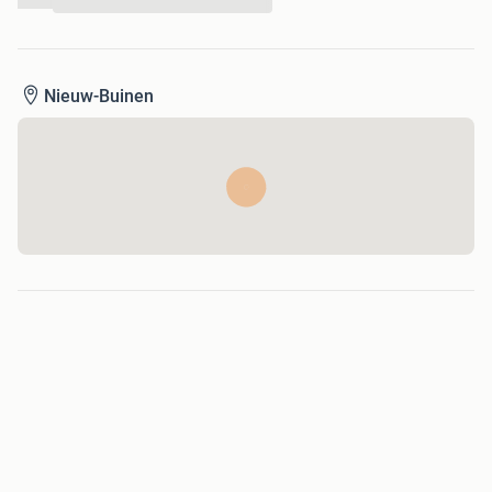
...
Stormbandset
Electrische pomp
Nieuw-Buinen
Met de standaard Dorema garantie.
Maten:
Omloop 850-1125
Kleur:
antraciet/grijs
Gewicht:
maat 6 = 31kg maat 19 = 46 kg
Ventilatie:
Permanent, afsluitbare ventilatie in de nok