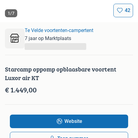
42
1
/
7
Te Velde voortenten-campertent
7 jaar op Marktplaats
...
Starcamp oppomp opblaasbare voortent
Luxor air KT
€ 1.449,00
Website