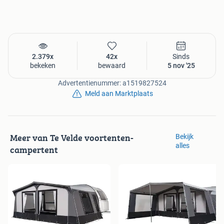
Beide zijwanden zijn voorzien van een ventilatieraam dat
door middel van een transparante afdekklep, voorzien van
ritsen, kan worden afgesloten.
Omloopmaat / in cm. van-tot / Prijs
9 = 850-875 / € 1449
2.379x
42x
Sinds
bekeken
bewaard
5 nov '25
10 = 875-900 / € 1519
Advertentienummer: a1519827524
Meld aan Marktplaats
11 = 900-925 / € 1559
12 = 925-950 / € 1589
Meer van Te Velde voortenten-
Bekijk
13 = 950-975 / € 1619
alles
campertent
14 = 975-1000 / € 1659
15 = 1000-1025 / € 1689
16 = 1025-1050 / € 1729