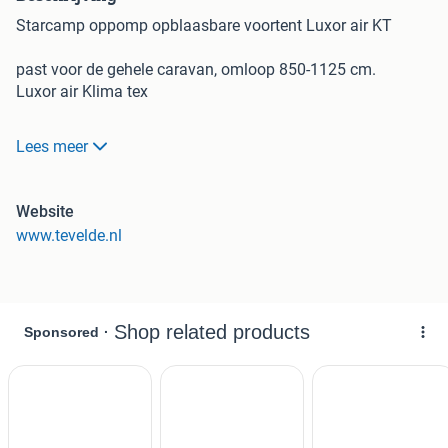
Starcamp oppomp opblaasbare voortent Luxor air KT
past voor de gehele caravan, omloop 850-1125 cm.
Luxor air Klima tex
Licht, ruimte en eerste klas materialen.
Lees meer
Een majestueus gevoel door veel ruimte, licht en eerste klas
materialen.
Website
www.tevelde.nl
De eerste volledige Air voortent met een diepte van 280 cm.
Speciaal ontwikkeld om een luxe en royale ruimte met veel
lichtinval voor je caravan te creëren.
De Luxor Air 280 is volledig opblaasbaar en heeft een
modern design met dubbele slikranden.
pecificaties:
Diepte: 280 cm