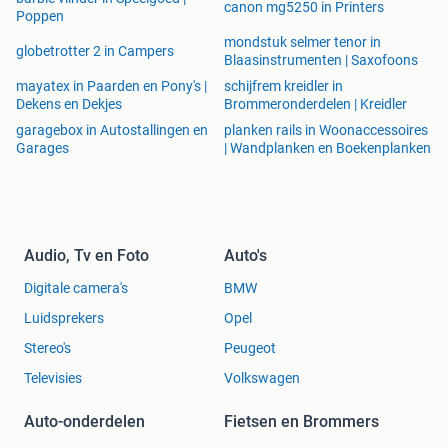
Groningen)
canon mg5250 in Printers
Poppen
mondstuk selmer tenor in
0599-613946
globetrotter 2 in Campers
Blaasinstrumenten | Saxofoons
mayatex in Paarden en Pony's |
schijfrem kreidler in
Nederland
Dekens en Dekjes
Brommeronderdelen | Kreidler
Kijkt u ook eens bij onze andere advertenties of kijk eens
garagebox in Autostallingen en
planken rails in Woonaccessoires
op onze website voor nog meer kampeer en outdoor
Garages
| Wandplanken en Boekenplanken
artikelen.
Audio, Tv en Foto
Auto's
Digitale camera's
BMW
Luidsprekers
Opel
Stereo's
Peugeot
Televisies
Volkswagen
Auto-onderdelen
Fietsen en Brommers