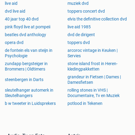
live aid
muziek dvd
dvd live aid
toppers concert dvd
40 jaar top 40 dvd
elvis the definitive collection dvd
pink floyd live at pompeii
live aid 1985
beatles dvd anthology
dvd de dirigent
opera dvd
toppers dvd
de fontein els van steijn in
arcoroc vintage in Keuken |
Psychologie
Servies
zundapp bergsteiger in
stone island frost in Heren-
Brommers | Oldtimers
kledingpakketten
grandeur in Fietsen | Dames |
steenbergen in Darts
Damesfietsen
sleutelhanger automerk in
rolling stones in VHS |
Sleutelhangers
Documentaire, Tv en Muziek
b w tweeter in Luidsprekers
potlood in Tekenen