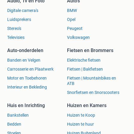
Audio, Tv en Foto
Auto's
Digitale camera's
BMW
Luidsprekers
Opel
Stereo's
Peugeot
Televisies
Volkswagen
Auto-onderdelen
Fietsen en Brommers
Banden en Velgen
Elektrische fietsen
Carrosserie en Plaatwerk
Fietsen | Bakfietsen
Motor en Toebehoren
Fietsen | Mountainbikes en
ATB
Interieur en Bekleding
Snorfietsen en Snorscooters
Huis en Inrichting
Huizen en Kamers
Bankstellen
Huizen te Koop
Bedden
Huizen te huur
Stoelen
Huizen Buitenland