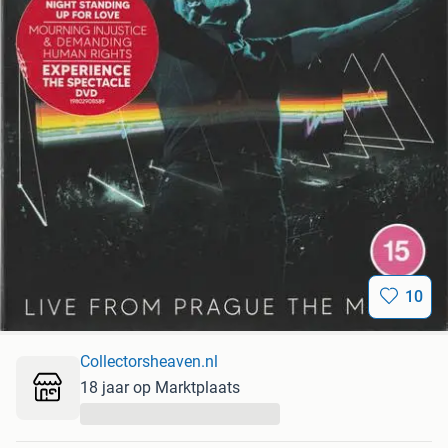
10
Collectorsheaven.nl
18 jaar op Marktplaats
...