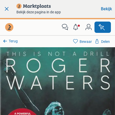
Bekijk
Bekijk deze pagina in de app
Terug
Bewaar
Delen