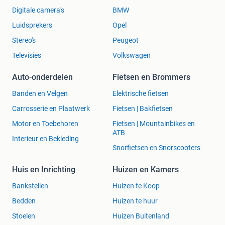
Digitale camera's
BMW
Luidsprekers
Opel
Stereo's
Peugeot
Televisies
Volkswagen
Auto-onderdelen
Fietsen en Brommers
Banden en Velgen
Elektrische fietsen
Carrosserie en Plaatwerk
Fietsen | Bakfietsen
Motor en Toebehoren
Fietsen | Mountainbikes en
ATB
Interieur en Bekleding
Snorfietsen en Snorscooters
Huis en Inrichting
Huizen en Kamers
Bankstellen
Huizen te Koop
Bedden
Huizen te huur
Stoelen
Huizen Buitenland