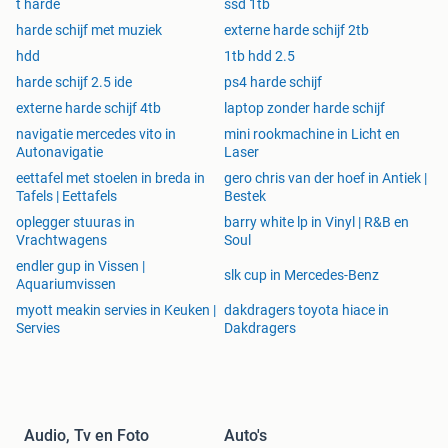
t harde
ssd 1tb
harde schijf met muziek
externe harde schijf 2tb
hdd
1tb hdd 2.5
harde schijf 2.5 ide
ps4 harde schijf
externe harde schijf 4tb
laptop zonder harde schijf
navigatie mercedes vito in
mini rookmachine in Licht en
Autonavigatie
Laser
eettafel met stoelen in breda in
gero chris van der hoef in Antiek |
Tafels | Eettafels
Bestek
oplegger stuuras in
barry white lp in Vinyl | R&B en
Vrachtwagens
Soul
endler gup in Vissen |
slk cup in Mercedes-Benz
Aquariumvissen
myott meakin servies in Keuken |
dakdragers toyota hiace in
Servies
Dakdragers
Audio, Tv en Foto
Auto's