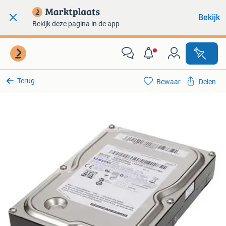
Bekijk
Bekijk deze pagina in de app
Terug
Bewaar
Delen