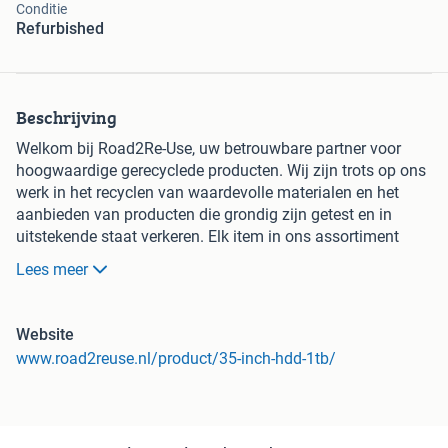
Conditie
Refurbished
Beschrijving
Welkom bij Road2Re-Use, uw betrouwbare partner voor
hoogwaardige gerecyclede producten. Wij zijn trots op ons
werk in het recyclen van waardevolle materialen en het
aanbieden van producten die grondig zijn getest en in
uitstekende staat verkeren. Elk item in ons assortiment
draagt bij aan een duurzamere wereld en ondersteunt onze
Lees meer
missie om mensen met een afstand tot de arbeidsmarkt
zinvol werk te bieden.
Website
Deze 3,5 inch HDD van 1TB is geschikt als
www.road2reuse.nl/product/35-inch-hdd-1tb/
opslaguitbreiding of vervangende schijf in compatibele
desktop-systemen met SATA-aansluiting. De schijf wordt
aangeboden op basis van capaciteit, aansluiting en
werking, waarbij het exacte merk of model per stuk kan