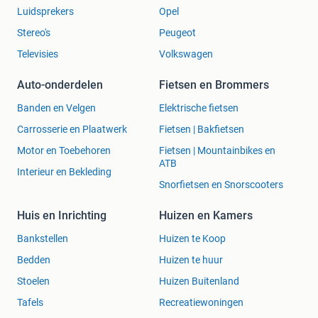
Luidsprekers
Opel
Stereo's
Peugeot
Televisies
Volkswagen
Auto-onderdelen
Fietsen en Brommers
Banden en Velgen
Elektrische fietsen
Carrosserie en Plaatwerk
Fietsen | Bakfietsen
Motor en Toebehoren
Fietsen | Mountainbikes en
ATB
Interieur en Bekleding
Snorfietsen en Snorscooters
Huis en Inrichting
Huizen en Kamers
Bankstellen
Huizen te Koop
Bedden
Huizen te huur
Stoelen
Huizen Buitenland
Tafels
Recreatiewoningen