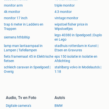
monitor arm
triple monitor
4k monitor
4:3 monitor
monitor 17 inch
vintage monitor
trap 6 meter in Ladders en
wipstoel fisher price in
Trappen
Wipstoeltjes
lego 40380 in Speelgoed | Duplo
siemens hthb86p
en Lego
lamp man lantaarnpaal in
stadhuis rotterdam in Kunst |
Lampen | Tafellampen
Etsen en Gravures
fiets framemaat 45 in Elektrische
eps 150 isolatie in Isolatie en
fietsen
Afdichting
schleich caravan in Speelgoed |
stahlberg volvo in Modelauto's |
Overig
1:18
Audio, Tv en Foto
Auto's
Digitale camera's
BMW