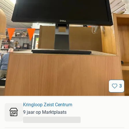
3
Kringloop Zeist Centrum
9 jaar op Marktplaats
...