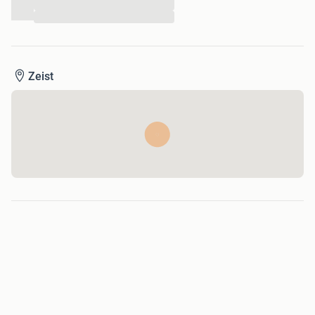
...
...
Zeist