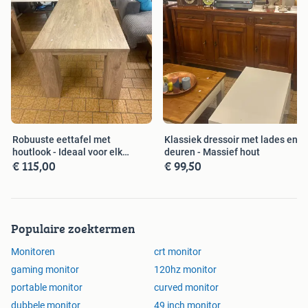
Robuuste eettafel met
Klassiek dressoir met lades en
houtlook - Ideaal voor elk
deuren - Massief hout
€ 115,00
€ 99,50
interieur
Populaire zoektermen
Monitoren
crt monitor
gaming monitor
120hz monitor
portable monitor
curved monitor
dubbele monitor
49 inch monitor