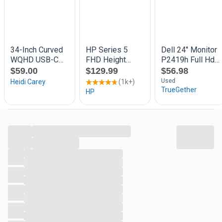
...
...
...
...
...
...
...
...
...
...