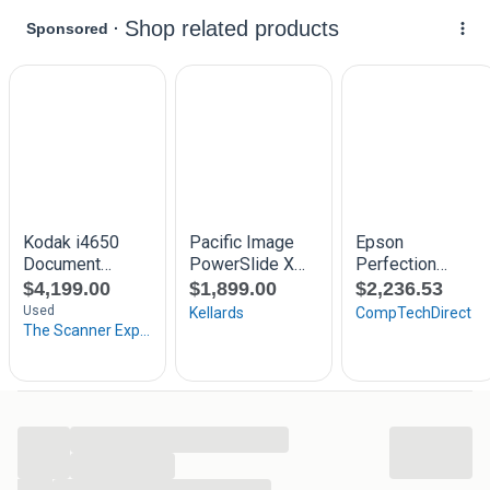
flexibiliteit, want de scanner kan zowel plat als op zijn kant
worden gebruikt om ruimte op het bureau te besparen. Met
4800 dpi en hoge scansnelheden produceert de V39II snel
resultaten van hoge kwaliteit. Je kunt je foto's en
documenten gemakkelijk online opslaan en delen door te
scannen naar de cloud of rechtstreeks naar Facebook en
Picasa.
Ultracompact en opgeruimd
De stroomvoorziening en connectiviteit van de V39 worden
geregeld via een enkele Micro USB, zodat je minder kabels
nodig hebt en je werkruimte opgeruimd blijft. Het apparaat
heeft ook een ingebouwde standaard voor flexibel
scannen, passend bij je bureauruimte.
Snelle resultaten van hoge kwaliteit
...
Dankzij Epsons ReadyScan LED-technologie kun je direct
beginnen met scannen - er is geen opwarmtijd nodig. Zorg
...
ervoor dat zelfs je oude foto's er op hun best uitzien met
...