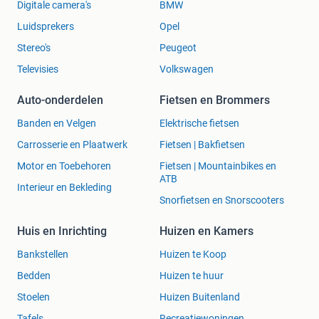
Digitale camera's
BMW
Luidsprekers
Opel
Stereo's
Peugeot
Televisies
Volkswagen
Auto-onderdelen
Fietsen en Brommers
Banden en Velgen
Elektrische fietsen
Carrosserie en Plaatwerk
Fietsen | Bakfietsen
Motor en Toebehoren
Fietsen | Mountainbikes en
ATB
Interieur en Bekleding
Snorfietsen en Snorscooters
Huis en Inrichting
Huizen en Kamers
Bankstellen
Huizen te Koop
Bedden
Huizen te huur
Stoelen
Huizen Buitenland
Tafels
Recreatiewoningen