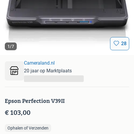
28
1
/
7
Cameraland.nl
20 jaar op Marktplaats
...
Epson Perfection V39II
€ 103,00
Ophalen of Verzenden