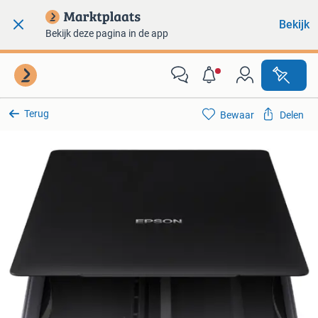
Bekijk
Bekijk deze pagina in de app
Terug
Bewaar
Delen