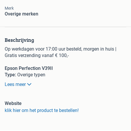
Merk
Overige merken
Beschrijving
Op werkdagen voor 17:00 uur besteld, morgen in huis |
Gratis verzending vanaf € 100,-
Epson Perfection V39II
Type:
Overige typen
Lees meer
Bieden is niet mogelijk. Je kan onze producten via de
webshop bestellen.
Website
klik hier om het product te bestellen!
De Epson Perfection V39II is een gebruiksvriendelijke, USB-
aangedreven scanner met een slank en ruimtebesparend
ontwerp. Een geïntegreerde standaard zorgt voor extra