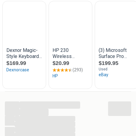
...
...
...
...
...
...