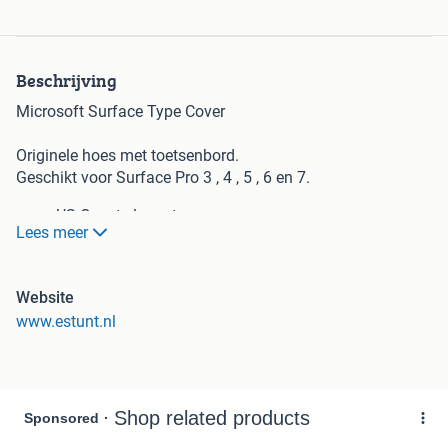
Beschrijving
Microsoft Surface Type Cover
Originele hoes met toetsenbord.
Geschikt voor Surface Pro 3 , 4 , 5 , 6 en 7.
US Qwerty layout
Lees meer
Verlicht toetsenbord
Kleur: Zwart
Website
www.estunt.nl
Gratis verzonden vanaf €100,- U ontvangt garantie en een
BTW- factuur bij uw aankoop. Bezoek onze webshop voor
het gehele assortiment!Estunt - elektronica voor
stuntprijzen