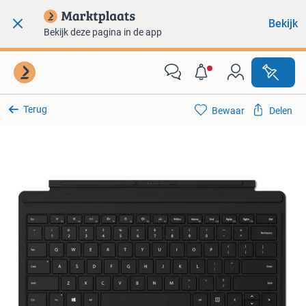
Bekijk
Bekijk deze pagina in de app
Terug
Bewaar
Delen