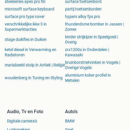
steelseries apex pro tkl
surface toetsenbord
microsoft surface keyboard
partij toetsenborden
surface pro type cover
hyperx alloy fps pro
verschrikkelijke ikke 3 in
thunderdome bomber in Jassen |
Supermarktacties
Zomer
kinder strijkijzer in Speelgoed |
stage duikfles in Duiken
Overig
ketel diesel in Verwarming en
zrx1200s in Onderdelen |
Radiatoren
Kawasaki
bruinborstrietvinken in Vogels |
mariabeeld stolp in Antiek | Religie
Overige Vogels
aluminium koker profiel in
woudenberg in Tuning en Styling
Metalen
Audio, Tv en Foto
Auto's
Digitale camera's
BMW
Luidsprekers
Opel