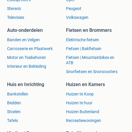
Stereo's
Peugeot
Televisies
Volkswagen
Auto-onderdelen
Fietsen en Brommers
Banden en Velgen
Elektrische fietsen
Carrosserie en Plaatwerk
Fietsen | Bakfietsen
Motor en Toebehoren
Fietsen | Mountainbikes en
ATB
Interieur en Bekleding
Snorfietsen en Snorscooters
Huis en Inrichting
Huizen en Kamers
Bankstellen
Huizen te Koop
Bedden
Huizen te huur
Stoelen
Huizen Buitenland
Tafels
Recreatiewoningen