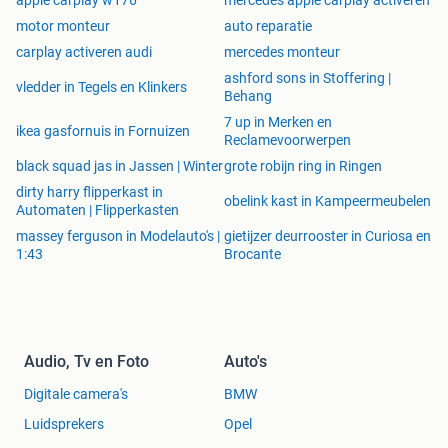
softwarematig en er is dus geen gesleutel aan je auto
motor monteur
auto reparatie
nodig. Alles blijft origineel, want alle hardware is al vanaf
carplay activeren audi
mercedes monteur
de fabriek ingebouwd. Softwarematig is het geblokkeerd
en dat kan ik voor je activeren.
ashford sons in Stoffering |
vledder in Tegels en Klinkers
Behang
Standaard Mercedes navi look blijft behouden, je kan
7 up in Merken en
ikea gasfornuis in Fornuizen
Reclamevoorwerpen
schakelen tussen beide navi interface modules.
black squad jas in Jassen | Winter
grote robijn ring in Ringen
Eventueel is het ook mogelijk om het opstartscherm in
dirty harry flipperkast in
obelink kast in Kampeermeubelen
jouw Mercedes te voorzien van een AMG embleem / logo.
Automaten | Flipperkasten
En de dynamic select mode te voorzien van 45 AMG look.
massey ferguson in Modelauto's |
gietijzer deurrooster in Curiosa en
Met sportvlag.
1:43
Brocante
Garantie blijft ten alle tijden behouden.
Interessant?
Audio, Tv en Foto
Auto's
Laat dan je systeem upgraden met Apple Carplay en
Digitale camera's
BMW
Android Auto!
Luidsprekers
Opel