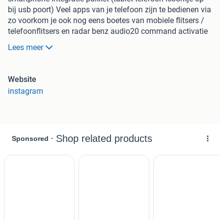
bij usb poort) Veel apps van je telefoon zijn te bedienen via
zo voorkom je ook nog eens boetes van mobiele flitsers /
telefoonflitsers en radar benz audio20 command activatie
vrijgeven vrijschakelen navigatie systeem google maps
Lees meer
kaarten!
-----------------------------------------------------------------------
AKlasse W176 / A176 / C176 / X176
Website
instagram
BKlasse W246 / A246 / C246 / X246
CKLASSE W205 / A205 / C205 / X205
CLAKlasse W117 / A117 / C117 / X117
CLSKlasse C218 / C257/ W257 / W218 / A257 / A218 /
X257 / X218 /
EKlasse W212 / W213/ W238/ C207 / A212 / C212 / X212
/ A213 / C213 / X213 / A238 / C238 / X238 / A207 / W207
/ X207
GLAKlasse W156 / A156 / C156 / X156