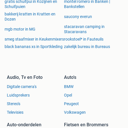
gratis schuifpui in Kozijnen en
montel romero in Banken |
Schuifpuien
Bankstellen
bakkerij kratten in Kratten en
saucony everun
Dozen
stacaravan camping in
mgb motor in MG
Stacaravans
smeg staafmixer in Keukenmixers
rookstoel* in Fauteuils
black bananas xs in Sportkleding
zakelijk bureau in Bureaus
Audio, Tv en Foto
Auto's
Digitale camera's
BMW
Luidsprekers
Opel
Stereo's
Peugeot
Televisies
Volkswagen
Auto-onderdelen
Fietsen en Brommers