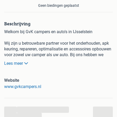
Geen biedingen geplaatst
Beschrijving
Welkom bij GvK campers en auto's in IJsselstein
Wij zijn u betrouwbare partner voor het onderhouden, apk
keuring, repareren, optimalisatie en accessoires opbouwen
voor zowel uw camper als uw auto. Bij ons hebben we
alles onder één dak. Wij combineren jarenlange technische
Lees meer
ervaring met persoonlijke aandacht.
Nu de temperaturen zo oplopen en we graag zien dat jullie
Website
het hoofd koel kunnen houden bieden wij u aan: DE AIRCO
www.gvkcampers.nl
ACTIE WEKEN.
professionele aircoservice voor optimaal comfort en
efficiëntie.
...
Een goed werkende airconditioning is essentieel voor
...