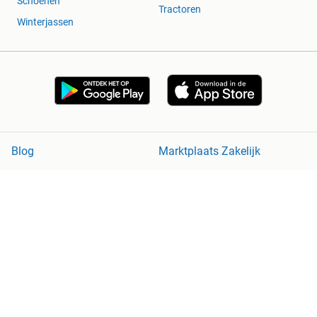
Schoenen
Tractoren
Winterjassen
Blog
Marktplaats Zakelijk
Veilig en Succesvol
Help en Info
Voorwaarden
Privacyverklaring
Cookiebeleid
Privacyvoorkeuren
Over Marktplaats
Werken bij
Perskamer
Adevinta