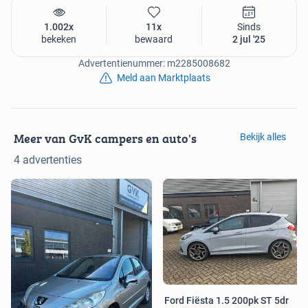
1.002x
11x
Sinds
bekeken
bewaard
2 jul '25
Advertentienummer: m2285008682
Meld aan Marktplaats
Meer van GvK campers en auto's
Bekijk alles
4 advertenties
Ford Fiësta 1.5 200pk ST 5dr