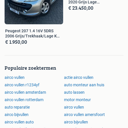
2020 Grijs Lage
€ 23.450,00
Kilometerstand
Peugeot 207 1.4 16V 5DRS
2006 Grijs/Trekhaak/Lage KM.
€ 1.950,00
stand
Populaire zoektermen
airco vullen
actie airco vullen
airco vullen r1234yf
auto monteur aan huis
airco vullen amsterdam
auto lassen
airco vullen rotterdam
motor monteur
auto reparatie
airco vullen
airco bijvullen
airco vullen amersfoort
airco vullen auto
airco bijvullen