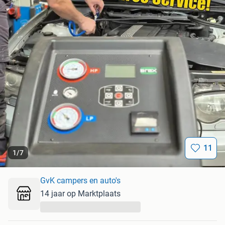
11
1
/
7
GvK campers en auto's
14 jaar op Marktplaats
...