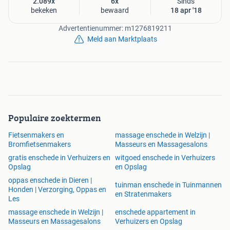
2.089x
6x
Sinds
We hebben voor uw E-bike een speciale grote beurt
bekeken
bewaard
18 apr '18
samengesteld welke specifiek gericht is op alle
componenten tbv uw Bosch ondersteuning.
Advertentienummer: m1276819211
Het betreft een zeer uitgebreide service beurt waar alle
Meld aan Marktplaats
contacten en of stekkertjes los gaan en behandeld worden
tegen oxidatie!
Volledige grote ebike beurt incl. diagnose rapport en
software optimalisatie €79,50 (excl. eventuele nieuwe
onderdelen)
Populaire zoektermen
Fietsenmakers en
massage enschede in Welzijn |
Vraag uw elektrische fiets beurt aan via whatsapp
Bromfietsenmakers
Masseurs en Massagesalons
0612707522
gratis enschede in Verhuizers en
witgoed enschede in Verhuizers
Opslag
en Opslag
oppas enschede in Dieren |
Bent u van plan uw bosch ebike te verkopen?
tuinman enschede in Tuinmannen
Honden | Verzorging, Oppas en
We kunnen ook alleen uitlezen, software optimaliseren en
en Stratenmakers
Les
een diagnose rapport voor u uitprinten voor € 25,-
massage enschede in Welzijn |
enschede appartement in
Masseurs en Massagesalons
Verhuizers en Opslag