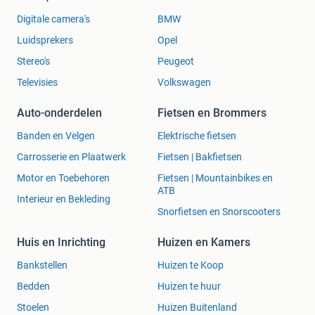
Digitale camera's
BMW
Luidsprekers
Opel
Stereo's
Peugeot
Televisies
Volkswagen
Auto-onderdelen
Fietsen en Brommers
Banden en Velgen
Elektrische fietsen
Carrosserie en Plaatwerk
Fietsen | Bakfietsen
Motor en Toebehoren
Fietsen | Mountainbikes en
ATB
Interieur en Bekleding
Snorfietsen en Snorscooters
Huis en Inrichting
Huizen en Kamers
Bankstellen
Huizen te Koop
Bedden
Huizen te huur
Stoelen
Huizen Buitenland