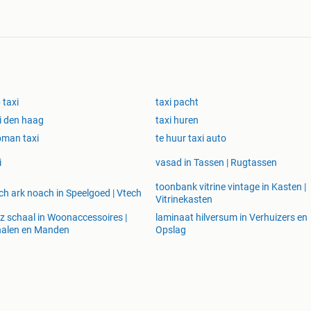
er samen zeker uit, u vindt onze gegevens hieronder.
Movers)
 taxi
taxi pacht
i den haag
taxi huren
man taxi
te huur taxi auto
i
vasad in Tassen | Rugtassen
toonbank vitrine vintage in Kasten |
ch ark noach in Speelgoed | Vtech
Vitrinekasten
z schaal in Woonaccessoires |
laminaat hilversum in Verhuizers en
halen en Manden
Opslag