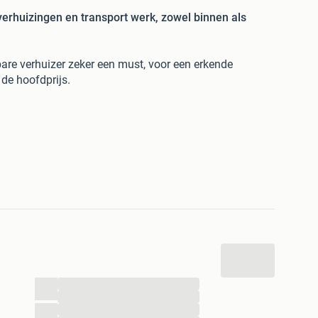
erhuizingen en transport werk, zowel binnen als
are verhuizer zeker een must, voor een erkende
 de hoofdprijs.
een zeer schappelijk tarief, voor kleine maar ook grote
n Amsterdam en de randstad.
goederen bijvoorbeeld.
google of Sirelo wij zijn te vinden onder bedrijfsnaam
m-Noord (
Kvk:
64463974)
et of zonder laadklep en zijn voorzien van al het
wagen (24m³) en brandstof betaalt u
€ 69,50 per uur
.
uiswagen (24m³) en brandstof betaalt u
€ 109,50 per
...
...
00.
...