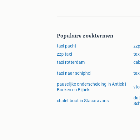
Bel of mail mij even en dan komen we 
Wouter Verhuizen & Transport (XXL 
Torenven 16
Populaire zoektermen
1027AM
Amsterdam
taxi pacht
zzp
zzp taxi
tax
Tel:
06-44552993 (bel&sms)
taxi rotterdam
cab
Whatsapp Tel:
06-44552993
Spoednummer:
06-20066580
taxi naar schiphol
tax
Email:
info@xxlmovers.nl
pauselijke onderscheiding in Antiek |
Website:
www.xxlmovers.nl
vte
Boeken en Bijbels
Kvk:
64463974
dut
chalet boot in Stacaravans
Sc
Vriendelijke groet,
Wouter
XXL Movers