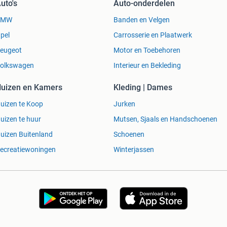
uto's
Auto-onderdelen
BMW
Banden en Velgen
entie teksten regelmatig gekopieerd en gebruikt door
pel
Carrosserie en Plaatwerk
laats !
eugeot
Motor en Toebehoren
olkswagen
Interieur en Bekleding
uizen en Kamers
Kleding | Dames
oving boxes Moving company Amsterdam mover
uizen te Koop
Jurken
msterdam moving lift Amsterdam Transport Moving
uizen te huur
Mutsen, Sjaals en Handschoenen
rdam furniture transport courier Amsterdam mover
movers moving truck transport moving lift box truck
uizen Buitenland
Schoenen
 XXL Movers
ecreatiewoningen
Winterjassen
 company from Amsterdam
(XXL Movers)