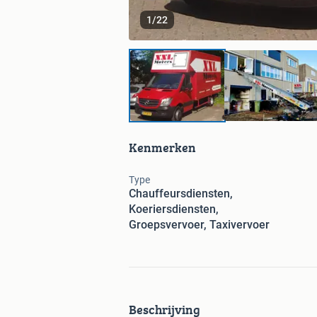
1
/
22
Kenmerken
Type
Chauffeursdiensten,
Koeriersdiensten,
Groepsvervoer, Taxivervoer
Beschrijving