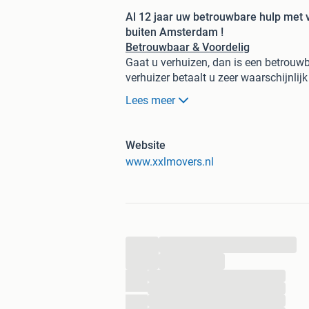
Al 12 jaar uw betrouwbare hulp met v
buiten Amsterdam !
Betrouwbaar & Voordelig
Gaat u verhuizen, dan is een betrouwb
verhuizer betaalt u zeer waarschijnlijk
Om dit te voorkomen helpen wij u voor 
Lees meer
verhuizingen, zowel binnen als buite
Ook helpen wij met het transport van 
Kijk voor onze
beoordeling
gerust op 
Website
XXL Movers, gevestigd in Amsterda
www.xxlmovers.nl
De prijzen
Onze verhuiswagens zijn beschikbaar m
benodigde verhuismateriaal.
...
-Voor één verhuizer inclusief verhuis
-Voor twee verhuizers inclusief verh
...
uur
.
...
...
Voorrijkosten in Amsterdam zijn € 35,
...
(prijzen zijn exclusief 21%btw)