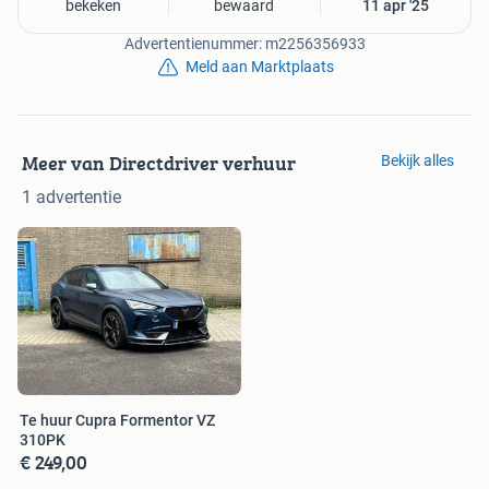
bekeken
bewaard
11 apr '25
Advertentienummer: m2256356933
Meld aan Marktplaats
Meer van Directdriver verhuur
Bekijk alles
1 advertentie
Te huur Cupra Formentor VZ
310PK
€ 249,00