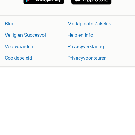
Blog
Marktplaats Zakelijk
Veilig en Succesvol
Help en Info
Voorwaarden
Privacyverklaring
Cookiebeleid
Privacyvoorkeuren
Over Marktplaats
Werken bij
Perskamer
Adevinta
2dehands
2ememain
Sitemap
Marktplaats is, voor zover wettelijk toegestaan, niet aansprakelijk