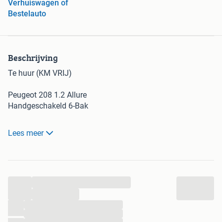
Verhuiswagen of
Bestelauto
Beschrijving
Te huur (KM VRIJ)
Peugeot 208 1.2 Allure
Handgeschakeld 6-Bak
Carplay
Lees meer
Navigatie
Achteruitkijk camera
Parkeersensoren
Iso-fix
...
Perdag € 99.-
...
Week. € 499.-
...
...
Maand. € 1399.-