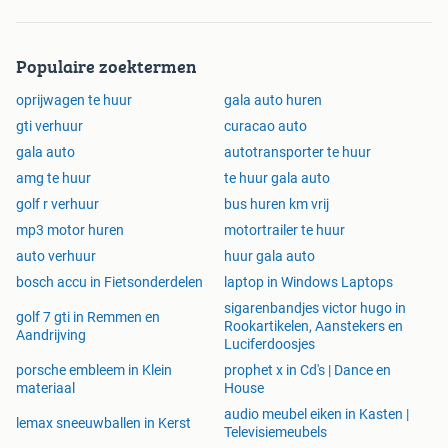
Populaire zoektermen
oprijwagen te huur
gala auto huren
gti verhuur
curacao auto
gala auto
autotransporter te huur
amg te huur
te huur gala auto
golf r verhuur
bus huren km vrij
mp3 motor huren
motortrailer te huur
auto verhuur
huur gala auto
bosch accu in Fietsonderdelen
laptop in Windows Laptops
sigarenbandjes victor hugo in
golf 7 gti in Remmen en
Rookartikelen, Aanstekers en
Aandrijving
Luciferdoosjes
porsche embleem in Klein
prophet x in Cd's | Dance en
materiaal
House
audio meubel eiken in Kasten |
lemax sneeuwballen in Kerst
Televisiemeubels