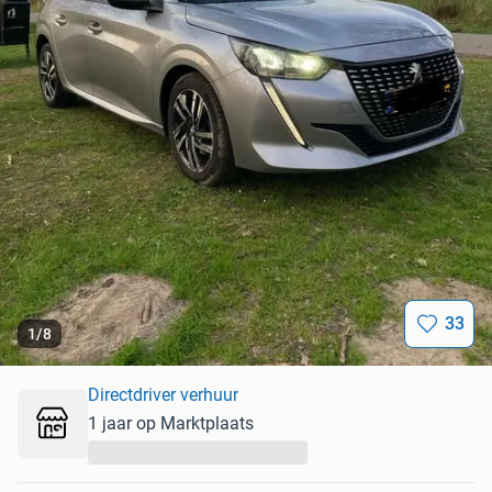
33
1
/
8
Directdriver verhuur
1 jaar op Marktplaats
...