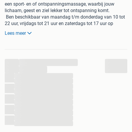
een sport- en of ontspanningsmassage, waarbij jouw
lichaam, geest en ziel lekker tot ontspanning komt.
Ben beschikbaar van maandag t/m donderdag van 10 tot
22 uur, vrijdags tot 21 uur en zaterdags tot 17 uur op
afspraak.
Lees meer
Gevestigd in Almere.
Prijzen zijn :
€40 voor 30 min
...
€55 voor 45 min
€65 voor 60 min
...
€85 voor 90 min
...
...
...
Maak een afspraak via telnr 0621478230, Whatsapp of
...
stuur een email naar wrq.fitnhealthy@gmail.com.
...
...
"Massage is not just a luxury. Its a way to a healthier,
...
...
happier life. So come and take a vacation on my massage
...
table.
...