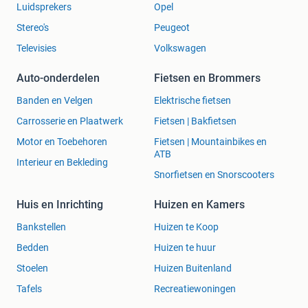
Luidsprekers
Opel
Stereo's
Peugeot
Televisies
Volkswagen
Auto-onderdelen
Fietsen en Brommers
Banden en Velgen
Elektrische fietsen
Carrosserie en Plaatwerk
Fietsen | Bakfietsen
Motor en Toebehoren
Fietsen | Mountainbikes en
ATB
Interieur en Bekleding
Snorfietsen en Snorscooters
Huis en Inrichting
Huizen en Kamers
Bankstellen
Huizen te Koop
Bedden
Huizen te huur
Stoelen
Huizen Buitenland
Tafels
Recreatiewoningen