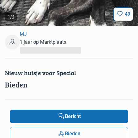
49
1
/
2
MJ
1 jaar op Marktplaats
...
Nieuw huisje voor Special
Bieden
Bericht
Bieden