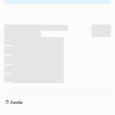
...
...
...
...
...
...
...
...
...
...
...
...
Zwolle