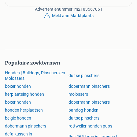
Advertentienummer: m2183567061
Meld aan Marktplaats
Populaire zoektermen
Honden | Bulldogs, Pinschers en
duitse pinschers
Molossers
boxer honden
dobermann pinschers
herplaatsing honden
molossers
boxer honden
dobermann pinschers
honden herplaatsen
bandog honden
belgie honden
duitse pinschers
dobermann pinschers
rottweiler honden pups
defa kussen in
flos 265 lamp in Lampen |