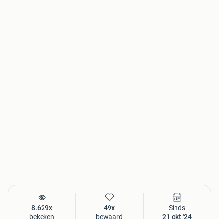
8.629x
49x
Sinds
bekeken
bewaard
21 okt '24