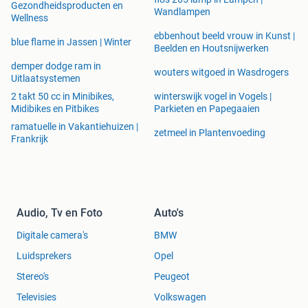
Gezondheidsproducten en
Wandlampen
Wellness
ebbenhout beeld vrouw in Kunst |
blue flame in Jassen | Winter
Beelden en Houtsnijwerken
demper dodge ram in
wouters witgoed in Wasdrogers
Uitlaatsystemen
2 takt 50 cc in Minibikes,
winterswijk vogel in Vogels |
Midibikes en Pitbikes
Parkieten en Papegaaien
ramatuelle in Vakantiehuizen |
zetmeel in Plantenvoeding
Frankrijk
Audio, Tv en Foto
Auto's
Digitale camera's
BMW
Luidsprekers
Opel
Stereo's
Peugeot
Televisies
Volkswagen