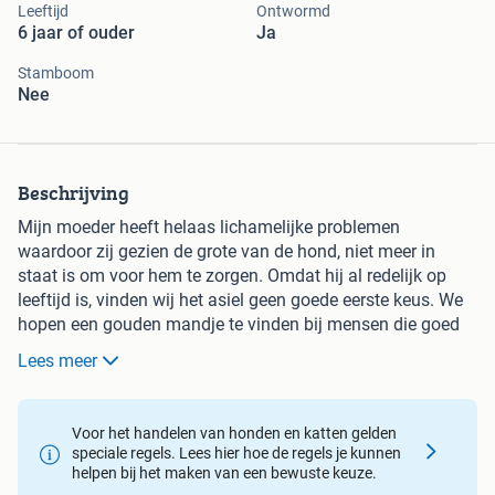
Leeftijd
Ontwormd
6 jaar of ouder
Ja
Stamboom
Nee
Beschrijving
Mijn moeder heeft helaas lichamelijke problemen
waardoor zij gezien de grote van de hond, niet meer in
staat is om voor hem te zorgen. Omdat hij al redelijk op
leeftijd is, vinden wij het asiel geen goede eerste keus. We
hopen een gouden mandje te vinden bij mensen die goed
voor hem kunnen zorgen. Omdat wij Special de hele wereld
Lees meer
gunnen en we een goede plek voor hem willen, zitten er
geen kosten vast aan de adoptie.
Een muilkorf is nodig na een incident met een hond toen hij
Voor het handelen van honden en katten gelden
nog een jaar was.
speciale regels. Lees hier hoe de regels je kunnen
helpen bij het maken van een bewuste keuze.