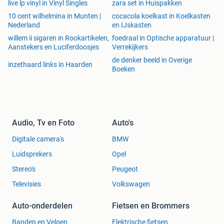
live lp vinyl in Vinyl Singles
zara set in Huispakken
10 cent wilhelmina in Munten |
cocacola koelkast in Koelkasten
Nederland
en IJskasten
willem ii sigaren in Rookartikelen,
foedraal in Optische apparatuur |
Aanstekers en Luciferdoosjes
Verrekijkers
de denker beeld in Overige
inzethaard links in Haarden
Boeken
Audio, Tv en Foto
Auto's
Digitale camera's
BMW
Luidsprekers
Opel
Stereo's
Peugeot
Televisies
Volkswagen
Auto-onderdelen
Fietsen en Brommers
Banden en Velgen
Elektrische fietsen