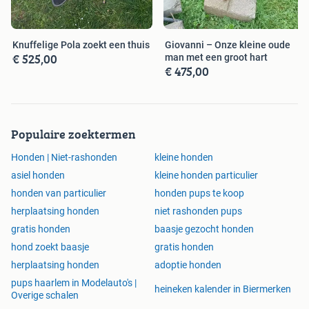
Knuffelige Pola zoekt een thuis
Giovanni – Onze kleine oude
€ 525,00
man met een groot hart
€ 475,00
Populaire zoektermen
Honden | Niet-rashonden
kleine honden
asiel honden
kleine honden particulier
honden van particulier
honden pups te koop
herplaatsing honden
niet rashonden pups
gratis honden
baasje gezocht honden
hond zoekt baasje
gratis honden
herplaatsing honden
adoptie honden
pups haarlem in Modelauto's |
heineken kalender in Biermerken
Overige schalen