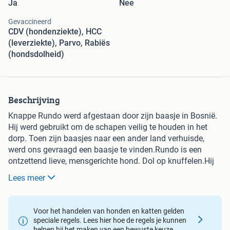
Ja
Nee
Gevaccineerd
CDV (hondenziekte), HCC
(leverziekte), Parvo, Rabiës
(hondsdolheid)
Beschrijving
Knappe Rundo werd afgestaan door zijn baasje in Bosnië.
Hij werd gebruikt om de schapen veilig te houden in het
dorp. Toen zijn baasjes naar een ander land verhuisde,
werd ons gevraagd een baasje te vinden.Rundo is een
ontzettend lieve, mensgerichte hond. Dol op knuffelen.Hij
is zeer stabiel, vriendelijk en zit vol zelfvertrouwen.
Lees meer
Rundo kan goed opschieten met andere honden, katten en
kinderen. Ook dieren die op een boerderij leven zoals
Voor het handelen van honden en katten gelden
schapen zijn dus geen probleem. Hele dominante honden
speciale regels. Lees hier hoe de regels je kunnen
zijn niet voor hem weggelegd. Dit ventje is heerlijk actief en
helpen bij het maken van een bewuste keuze.