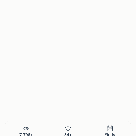
7.795x
34x
Sinds