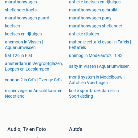
marathonwagen
antieke koetsen en rijtuigen
shetlander koets
marathonwagen gebruikt
marathonwagen paard
marathonwagen pony
koetsen
marathonwagen shetlander
koetsen en rijtuigen
antieke rijtuigen
anemoon in Vissen |
mahonie eettafel ovaal in Tafels |
Aquariumvissen
Eettafels
fiat 126 in Fiat
unimog in Modelauto's | 1:43
amsterdam in Vergrootglazen,
salty in Vissen | Aquariumvissen
Loepen en Loeplampen
monti system in Modelbouw |
voodoo 2 in Cd's | Overige Cd's
Auto's en Voertuigen
mijnenveger in Ansichtkaarten |
korte sportbroek dames in
Nederland
Sportkleding
Audio, Tv en Foto
Auto's