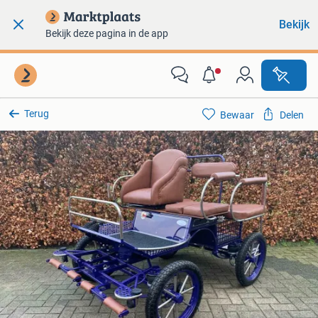
Bekijk
Bekijk deze pagina in de app
Terug
Bewaar
Delen