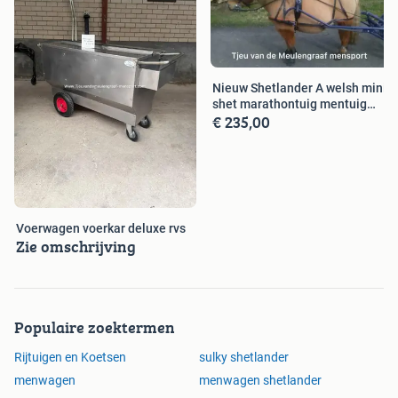
Nieuw Shetlander A welsh mini
shet marathontuig mentuig
€ 235,00
tuig
Voerwagen voerkar deluxe rvs
Zie omschrijving
Populaire zoektermen
Rijtuigen en Koetsen
sulky shetlander
menwagen
menwagen shetlander