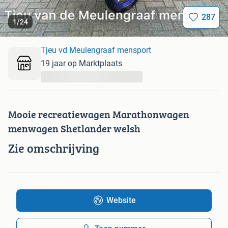
287
1
/
24
Tjeu vd Meulengraaf mensport
19 jaar op Marktplaats
...
Mooie recreatiewagen Marathonwagen
menwagen Shetlander welsh
Zie omschrijving
Website