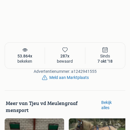
53.864x
287x
Sinds
bekeken
bewaard
7 okt '18
Advertentienummer: a1242941555
Meld aan Marktplaats
Meer van Tjeu vd Meulengraaf
Bekijk
alles
mensport