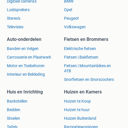
Digitale camera's
BMW
Luidsprekers
Opel
Stereo's
Peugeot
Televisies
Volkswagen
Auto-onderdelen
Fietsen en Brommers
Banden en Velgen
Elektrische fietsen
Carrosserie en Plaatwerk
Fietsen | Bakfietsen
Motor en Toebehoren
Fietsen | Mountainbikes en
ATB
Interieur en Bekleding
Snorfietsen en Snorscooters
Huis en Inrichting
Huizen en Kamers
Bankstellen
Huizen te Koop
Bedden
Huizen te huur
Stoelen
Huizen Buitenland
Tafels
Recreatiewoningen