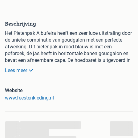
Beschrijving
Het Pietenpak Albufeira heeft een zeer luxe uitstraling door
de unieke combinatie van goudgalon met een perfecte
afwerking. Dit pietenpak in rood-blauw is met een
pofbroek, de jas heeft in horizontale banen goudgalon en
bevat een afneembare cape. De hoedbaret is uitgevoerd in
de twee hoofdkleuren. Het gehele kostuum is uitgevoerd in
Lees meer
polyester fluweel, hierdoor kent het kostuum een perfecte
prijs-kwaliteit verhouding. Het pak is verkrijgbaar in de
maten S, M, L, XL en XXL en leverbaar in 5 kleurstellingen.
Website
Houdt er rekening mee dat bij de maatvoering rekning is
www.feestenkleding.nl
gehouden met herenmaten. Het kostuum is ook erg
geschikt voor dames maar valt daardoor voor dames wat
groter.
...
...