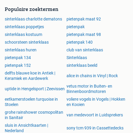
Populaire zoektermen
sinterklaas charlotte dematons
pietenpak maat 92
sinterklaas poppetjes
pietenpak
sinterklaas kostuum
pietenpak maat 98
schoorsteen sinterklaas
pietenpak 140
sinterklaas huren
club van sinterklaas
pietenpak 134
Sinterklaas
pietenpak 152
sinterklaas beeld
delfts blauwe koe in Antiek |
alice in chains in Vinyl | Rock
Keramiek en Aardewerk
vetus motor in Buiten- en
uptide in Hengelsport | Zeevissen
Binnenboordmotoren
eetkamerstoelen turquoise in
voliere vogels in Vogels | Hokken
Stoelen
en Kooien
grohe rainshower cosmopolitan
van medevoort in Luidsprekers
in Sanitair
sluis in Ansichtkaarten |
sony tcm 939 in Cassettedecks
Nederland