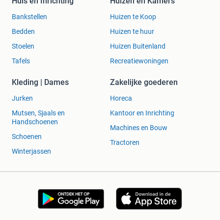
Huis en Inrichting
Huizen en Kamers
Bankstellen
Huizen te Koop
Bedden
Huizen te huur
Stoelen
Huizen Buitenland
Tafels
Recreatiewoningen
Kleding | Dames
Zakelijke goederen
Jurken
Horeca
Mutsen, Sjaals en
Kantoor en Inrichting
Handschoenen
Machines en Bouw
Schoenen
Tractoren
Winterjassen