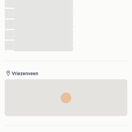
...
...
...
...
...
...
...
...
...
...
Vriezenveen