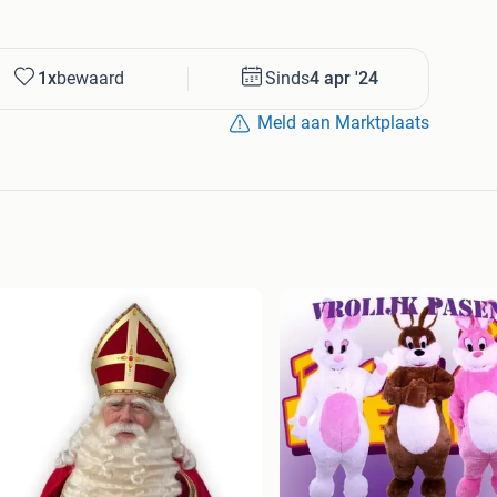
1x
bewaard
Sinds
4 apr '24
Meld aan Marktplaats