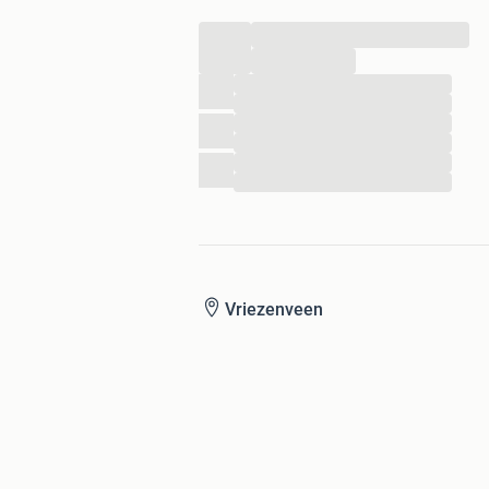
...
...
...
...
...
...
...
...
Vriezenveen