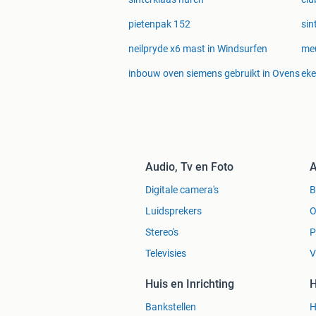
pietenpak 152
sin
neilpryde x6 mast in Windsurfen
meu
inbouw oven siemens gebruikt in Ovens
eke
Audio, Tv en Foto
A
Digitale camera's
Luidsprekers
O
Stereo's
P
Televisies
V
Huis en Inrichting
H
Bankstellen
H