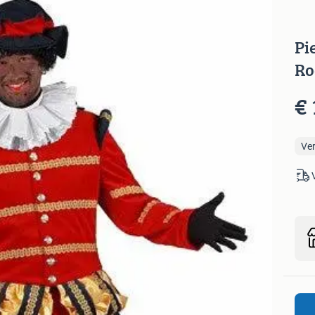
Pi
Ro
€ 
Ve