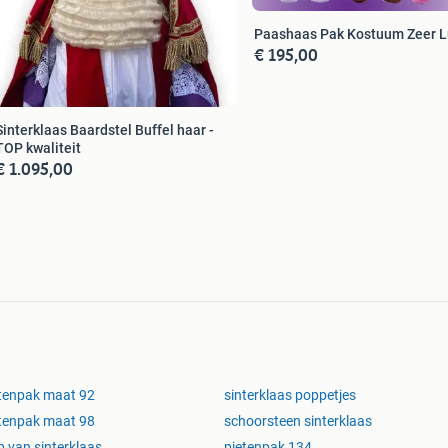
Paashaas Pak Kostuum Zeer 
€ 195,00
Sinterklaas Baardstel Buffel haar -
TOP kwaliteit
€ 1.095,00
tenpak maat 92
sinterklaas poppetjes
tenpak maat 98
schoorsteen sinterklaas
b van sinterklaas
pietenpak 134