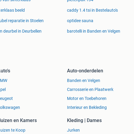
terklaas beeld
caddy 1.4 tsi in Bestelauto's
bel reparatie in Stoelen
optidee sauna
n deurbel in Deurbellen
barotelli in Banden en Velgen
uto's
Auto-onderdelen
BMW
Banden en Velgen
pel
Carrosserie en Plaatwerk
eugeot
Motor en Toebehoren
olkswagen
Interieur en Bekleding
uizen en Kamers
Kleding | Dames
uizen te Koop
Jurken