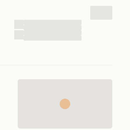
...
...
...
...