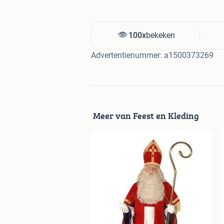
100x
bekeken
Advertentienummer: a1500373269
Meer van Feest en Kleding