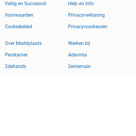
Veilig en Succesvol
Help en Info
Voorwaarden
Privacyverklaring
Cookiebeleid
Privacyvoorkeuren
Over Marktplaats
Werken bij
Perskamer
Adevinta
2dehands
2ememain
Sitemap
Marktplaats is, voor zover wettelijk toegestaan, niet aansprakelijk
voor (gevolg)schade die voortkomt uit het gebruik van deze site,
dan wel uit fouten of ontbrekende functionaliteiten op deze site.
Copyright © 2026 Marktplaats B.V. Alle rechten voorbehouden.
een
onderneming