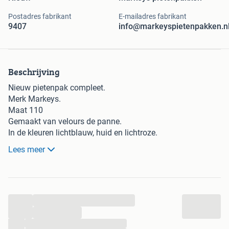
Postadres fabrikant
E-mailadres fabrikant
9407
info@markeyspietenpakken.n
Beschrijving
Nieuw pietenpak compleet.
Merk Markeys.
Maat 110
Gemaakt van velours de panne.
In de kleuren lichtblauw, huid en lichtroze.
Lees meer
Het pak bestaat uit:
De trui heeft soepel elastiek in de hals, polsen en
...
onderkant trui.
...
De legging heeft soepel elastiek in de taille.
...