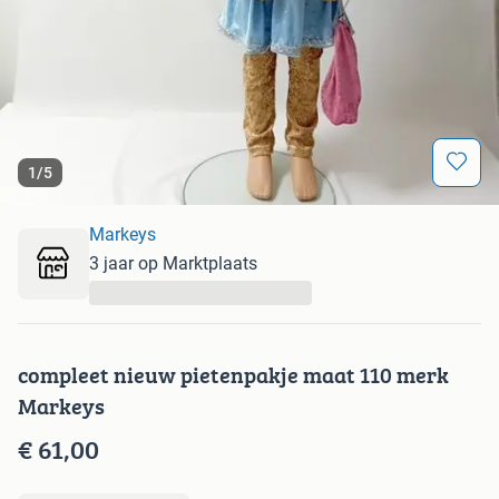
1
/
5
Markeys
3 jaar op Marktplaats
...
compleet nieuw pietenpakje maat 110 merk
Markeys
€ 61,00