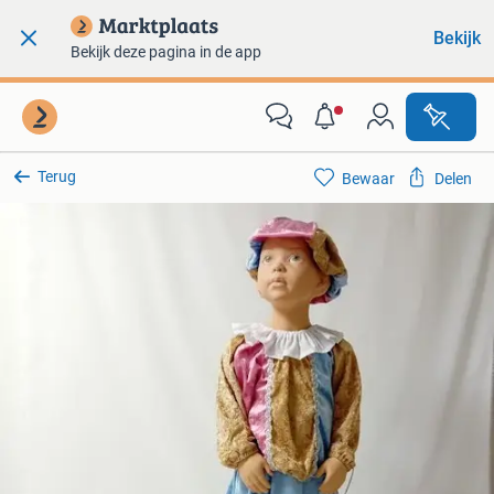
Bekijk
Bekijk deze pagina in de app
Terug
Bewaar
Delen