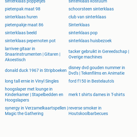
sinterklaas poppetjes
sinterklaas kostuum
pietenpak maat 98
schoorsteen sinterklaas
sinterklaas huren
club van sinterklaas
pietenpakje maat 86
Sinterklaas
sinterklaas beeld
sinterklaas pop
sinterklaas pepernoten pot
sinterklaas huisbezoek
larrivee gitaar in
tacker gebruikt in Gereedschap |
Snaarinstrumenten | Gitaren |
Overige machines
Akoestisch
disney dvd gouden nummer in
donald duck 1967 in Stripboeken
Dvd's | Tekenfilms en Animatie
long tall ernie in Vinyl Singles
ford f150 in Bestelauto's
hoogslaper met lounge in
Kinderkamer | Stapelbedden en
merk t shirts dames in T-shirts
Hoogslapers
synergy in Verzamelkaartspellen |
reverse smoker in
Magic the Gathering
Houtskoolbarbecues