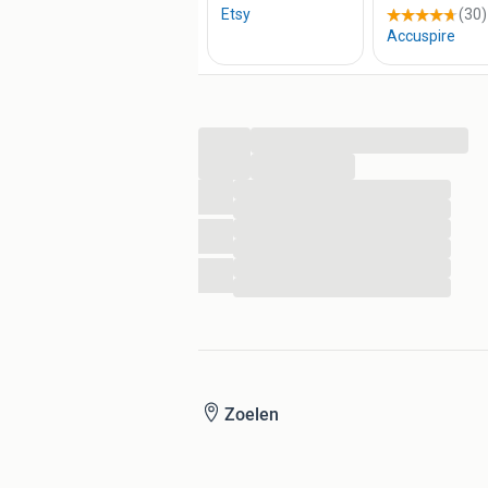
...
...
...
...
...
...
...
...
Zoelen