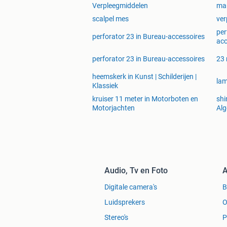
Verpleegmiddelen
mar
scalpel mes
ver
per
perforator 23 in Bureau-accessoires
acc
perforator 23 in Bureau-accessoires
23 
heemskerk in Kunst | Schilderijen |
lam
Klassiek
kruiser 11 meter in Motorboten en
shi
Motorjachten
Al
Audio, Tv en Foto
A
Digitale camera's
Luidsprekers
O
Stereo's
P