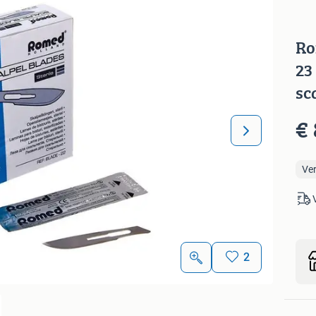
Ro
23
sc
€ 
Ve
2