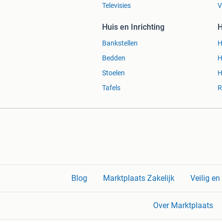
Televisies
V
Huis en Inrichting
H
Bankstellen
H
Bedden
H
Stoelen
H
Tafels
R
Blog
Marktplaats Zakelijk
Veilig e
Over Marktplaats