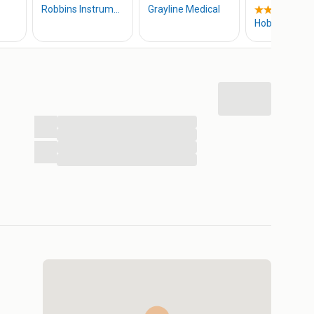
...
...
...
...