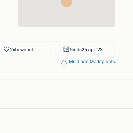
2x
bewaard
Sinds
25 apr '23
Meld aan Marktplaats