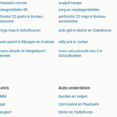
ktplaats vervoer
scalpel mesjes
pleegmiddelen lift
zorg en verpleegmiddelen
forator 23 gaats in Bureau-
perforator 23 rings in Bureau-
essoires
accessoires
rings map in Schrijfwaren
polo g40 in Motor en Toebehoren
oen paard in Rijtuigen en Koetsen
oilily jurk in Jurken
mano stradic in Hengelsport |
nova natuurkunde vwo 3 in
gemeen
Schoolboeken
uto's
Auto-onderdelen
BMW
Banden en Velgen
pel
Carrosserie en Plaatwerk
eugeot
Motor en Toebehoren