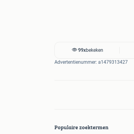
99x
bekeken
Advertentienummer: a1479313427
Populaire zoektermen