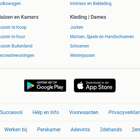
olkswagen
Interieur en Bekleding
uizen en Kamers
Kleding | Dames
uizen te Koop
Jurken
uizen te huur
Mutsen, Sjaals en Handschoenen
uizen Buitenland
Schoenen
ecreatiewoningen
Winterjassen
n Succesvol
Help en Info
Voorwaarden
Privacyverklar
Werken bij
Perskamer
Adevinta
2dehands
2e