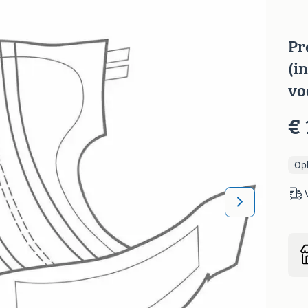
Pr
(i
vo
€ 
Op