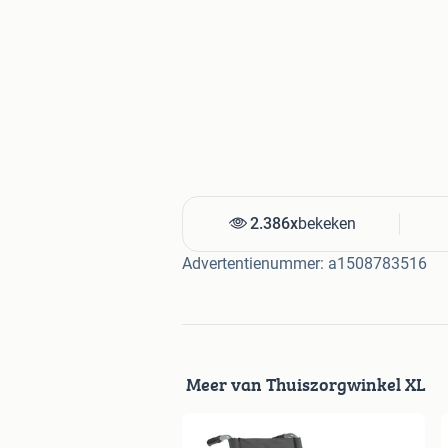
2.386x
bekeken
Advertentienummer: a1508783516
Meer van Thuiszorgwinkel XL