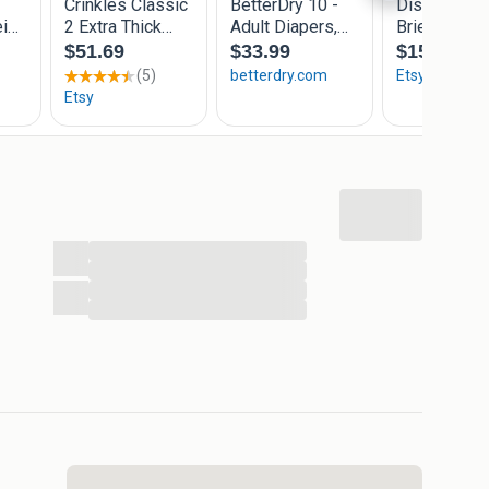
...
...
...
...