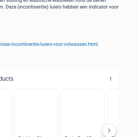
ken sluiting en elastische elastieken rond de benen
 Deze (incontinentie) luiers hebben een indicator voor
pe, anti-lek randen en een zacht oppervlak met
assen biedt de gebruiker volledige bescherming bij
jgbaar in twee maten. Kenmerken premium unisex
en: * Geschikt voor mannen of vrouwen * Super-
huidvriendelijk * Anti-bacterieel met geurbestrijding
sex-incontinentie-luiers-voor-volwassen.html
tische pasvorm met anti-lek randen en veilige sluiting
 darm incontinentie * Uitgevoerd met plastic
en incontinentie * Verkrijgbaar in 2 maten (medium &
0 stuks | wonen slapen > incontinentie > luiers voor
pecialist in hulpmiddelen voor ouderen. Wij begrijpen
om zo lang mogelijk zelfstandig en comfortabel te
volledig toegelegd op de verkoop van producten die
eiliger maken.