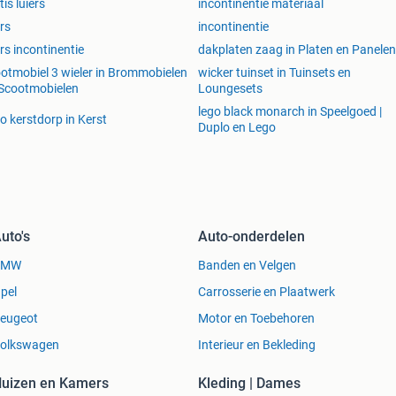
tis luiers
incontinentie materiaal
ers
incontinentie
ers incontinentie
dakplaten zaag in Platen en Panelen
otmobiel 3 wieler in Brommobielen
wicker tuinset in Tuinsets en
Scootmobielen
Loungesets
lego black monarch in Speelgoed |
o kerstdorp in Kerst
Duplo en Lego
uto's
Auto-onderdelen
BMW
Banden en Velgen
pel
Carrosserie en Plaatwerk
eugeot
Motor en Toebehoren
olkswagen
Interieur en Bekleding
uizen en Kamers
Kleding | Dames