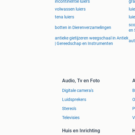
incontinentie luiers
gra
volwassen luiers
lui
tena luiers
lui
sco
botten in Dierenverzamelingen
en 
antieke gietijzeren weegschaal in Antiek
aut
| Gereedschap en Instrumenten
Audio, Tv en Foto
A
Digitale camera's
Luidsprekers
O
Stereo's
P
Televisies
V
Huis en Inrichting
H