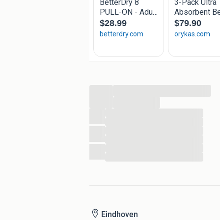
...
...
...
...
...
...
...
...
Eindhoven