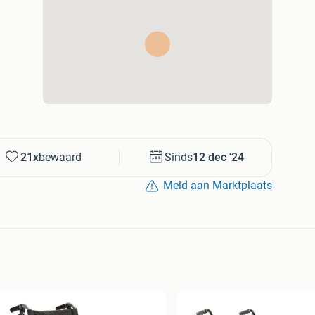
21x
bewaard
Sinds
12 dec '24
Meld aan Marktplaats