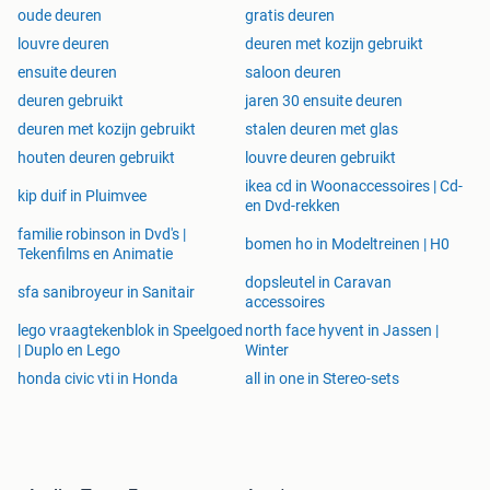
oude deuren
gratis deuren
louvre deuren
deuren met kozijn gebruikt
ensuite deuren
saloon deuren
deuren gebruikt
jaren 30 ensuite deuren
deuren met kozijn gebruikt
stalen deuren met glas
houten deuren gebruikt
louvre deuren gebruikt
ikea cd in Woonaccessoires | Cd-
kip duif in Pluimvee
en Dvd-rekken
familie robinson in Dvd's |
bomen ho in Modeltreinen | H0
Tekenfilms en Animatie
dopsleutel in Caravan
sfa sanibroyeur in Sanitair
accessoires
lego vraagtekenblok in Speelgoed
north face hyvent in Jassen |
| Duplo en Lego
Winter
honda civic vti in Honda
all in one in Stereo-sets