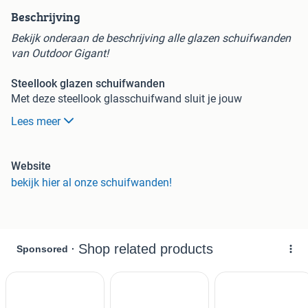
Beschrijving
Bekijk onderaan de beschrijving alle glazen schuifwanden
van Outdoor Gigant!
Steellook glazen schuifwanden
Met deze steellook glasschuifwand sluit je jouw
overkapping eenvoudig af zonder lichtinval te verliezen. Bij
Lees meer
mooi weer open je de schuifdeuren en op koudere dagen
maak je een afgesloten ruimte van jouw terras. Zo geniet je
het hele jaar door comfortabel van jouw terrasoverkapping.
Website
De glazen schuifwanden zijn te plaatsen onder
bekijk hier al onze schuifwanden!
terrasoverkappingen, aanbouwen, balkons en carports. Je
kunt zowel de voorkant als de zijkanten van de ruimte
afsluiten met de schuifdeuren.
Materiaal glazen schuifwanden
De glas panelen worden geleverd van veiligheidsglas met
een dikte van 10mm. De boven/ onder en zij- geleiding
wordt geleverd in het zwart.
Afmetingen glazen schuifwanden