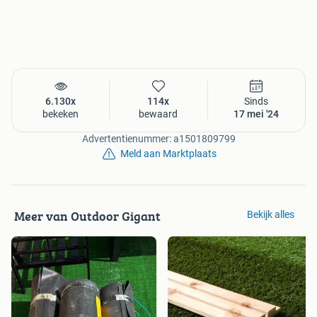
Heb je ook onze aanbiedingen in schuttingen, douglas hout
en andere tuinartikelen gezien? Wij verkopen ook
kunstgras, tuintegels en tuinmeubelen. Kijk hiervoor op
onze website!
6.130x
114x
Sinds
bekeken
bewaard
17 mei '24
Advertentienummer: a1501809799
Meld aan Marktplaats
Meer van Outdoor Gigant
Bekijk alles