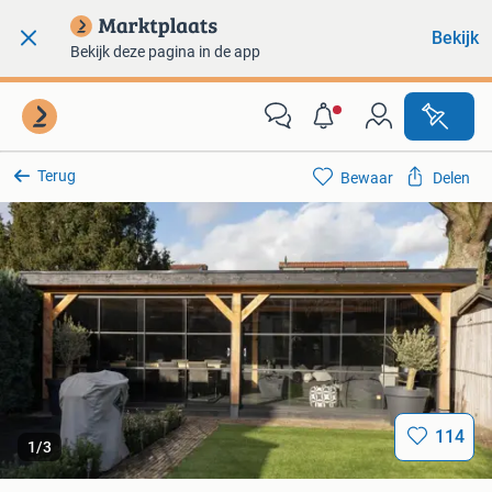
Bekijk
Bekijk deze pagina in de app
Terug
Bewaar
Delen
114
1
/
3