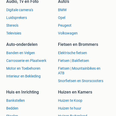
Audio, Tv en Foto
Auto's
Digitale camera's
BMW
Luidsprekers
Opel
Stereo's
Peugeot
Televisies
Volkswagen
Auto-onderdelen
Fietsen en Brommers
Banden en Velgen
Elektrische fietsen
Carrosserie en Plaatwerk
Fietsen | Bakfietsen
Motor en Toebehoren
Fietsen | Mountainbikes en
ATB
Interieur en Bekleding
Snorfietsen en Snorscooters
Huis en Inrichting
Huizen en Kamers
Bankstellen
Huizen te Koop
Bedden
Huizen te huur