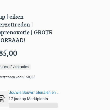
ap | eiken
erzettreden |
aprenovatie | GROTE
OORRAAD!
85,00
halen of Verzenden
Verzenden voor € 59,00
Bouwie Bouwmaterialen en Wonen
17 jaar op Marktplaats
...