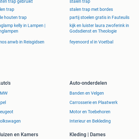
ten trap gebruikt
stalen trap
l deze nog naar keuze met een olie of lak
len trap
stalen trap met bordes
d trapleuninghouders
e houten trap
partij stoelen gratis in Fauteuils
im assortiment aan trapleuninghouders!
glamp kelly in Lampen |
kijk en luister laura zwoferink in
nglampen
Godsdienst en Theologie
s, maar natuurlijk ook chrome, RVS en zwarte
os anwb in Reisgidsen
feyenoord xl in Voetbal
uto's
Auto-onderdelen
BMW
Banden en Velgen
pel
Carrosserie en Plaatwerk
eugeot
Motor en Toebehoren
ig je eiken overzettreden af.
olkswagen
Interieur en Bekleding
ze trappenkit. Met een tube kit monteer je twee tredes.
uizen en Kamers
Kleding | Dames