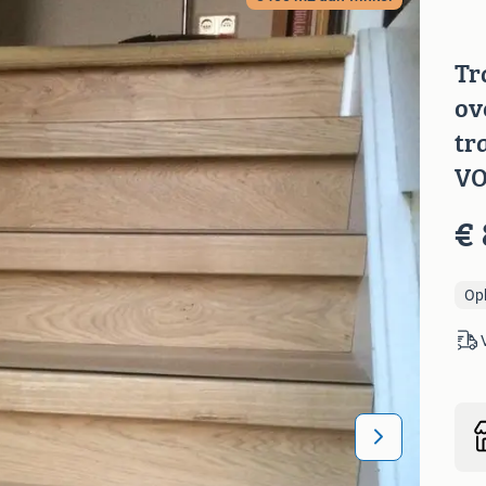
Tr
ov
tr
V
€ 
Op