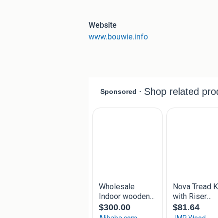
Loop gezellig eens binnen en neem al
Ons assortiment:
Website
EIKEN OVERZET TREDEN:
www.bouwie.info
In diverse afmetingen.
Keuze uit mét of zonder antislip-frezi
Prijzen zijn per paneel
LET OP: 1 paneel = 2 traptreden
Zonder antislip frezing
100 x 65 cm = €85,-
130 x 65 cm = €105,-
150 x 65 cm = €130,-
Met antislip frezing (excl. anti slip b
100 x 65 cm = €85,-
130 x 65 cm = €105,-
150 x 65 cm = €130,-
Anti slip band