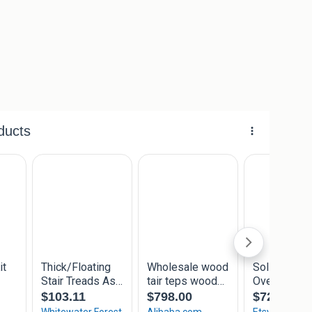
le benodigdheden voor jouw traprenovatie direct mee!
ng
and)