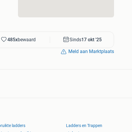
485x
bewaard
Sinds
17 okt '25
ngen hebben aan de onderzijde een infrezing, waadoor
Meld aan Marktplaats
der aan gemonteerd kan worden!
ruikte ladders
Ladders en Trappen