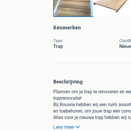
Kenmerken
Type
Condit
Trap
Nieu
Beschrijving
Plannen om je trap te renoveren en e
traprenovatie!
Bij Bouwie hebben wij een ruim assort
en toebehoren, om jouw trap een comp
Alles voor je nieuwe trap hebben wij 
dus niet van te voren te bestellen en z
Lees meer
via onze website is uiteraard ook moge