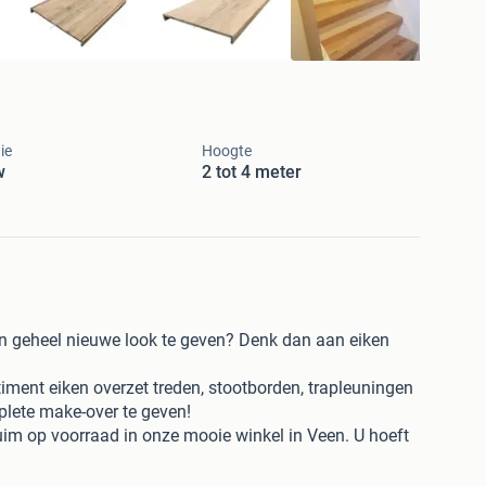
ie
Hoogte
w
2 tot 4 meter
en geheel nieuwe look te geven? Denk dan aan eiken
iment eiken overzet treden, stootborden, trapleuningen
lete make-over te geven!
ruim op voorraad in onze mooie winkel in Veen. U hoeft
it dus ook niet met lange levertijden! Online bestellen
lijk!