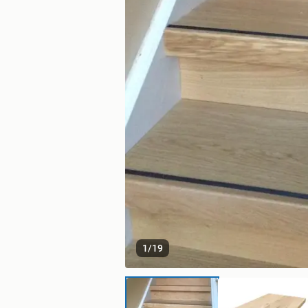
1
/
19