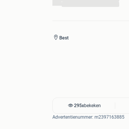
...
Best
295x
bekeken
Advertentienummer: m2397163885