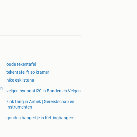
oude tekentafel
tekentafel friso kramer
nike eskilstuna
en
velgen hyundai i20 in Banden en Velgen
zink tang in Antiek | Gereedschap en
Instrumenten
gouden hangertje in Kettinghangers