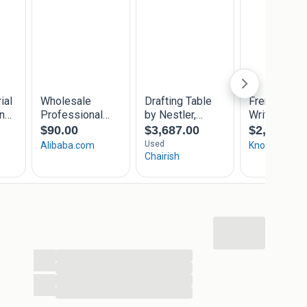
...
...
...
...