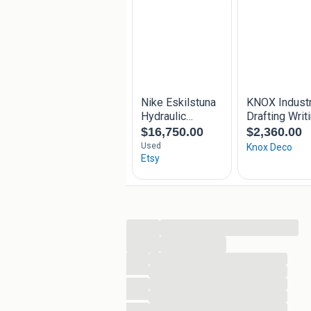
...
...
...
...
...
...
...