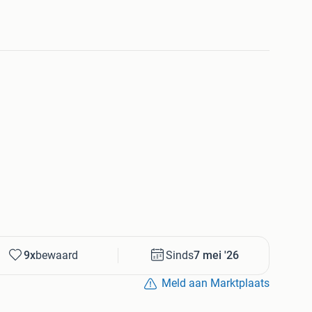
9x
bewaard
Sinds
7 mei '26
Meld aan Marktplaats