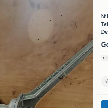
Ni
Te
De
G
Op