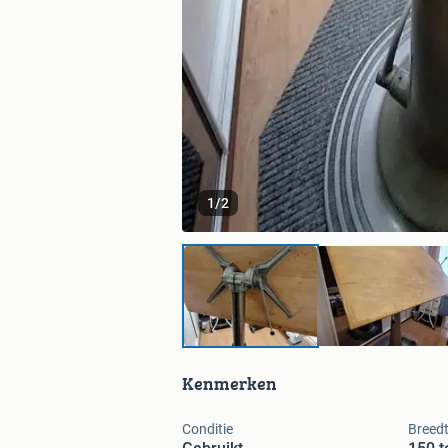
1
/
2
Kenmerken
Conditie
Breedt