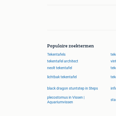
Populaire zoektermen
Tekentafels
tek
tekentafel architect
vin
neolt tekentafel
tek
lichtbak tekentafel
tek
black dragon stuntstep in Steps
inf
plecostomus in Vissen |
sta
Aquariumvissen