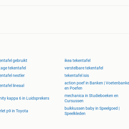
entafel gebruikt
ikea tekentafel
tage tekentafel
verstelbare tekentafel
entafel nestler
tekentafel isis
action poef in Banken | Voetenbank
entafel lineaal
en Poefen
mechanica in Studieboeken en
inity kappa 6 in Luidsprekers
Cursussen
buikkussen baby in Speelgoed |
rlet p9 in Toyota
Speelkleden