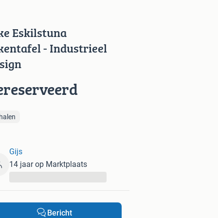
ke Eskilstuna
kentafel - Industrieel
sign
ereserveerd
halen
Gijs
14 jaar op Marktplaats
...
Bericht