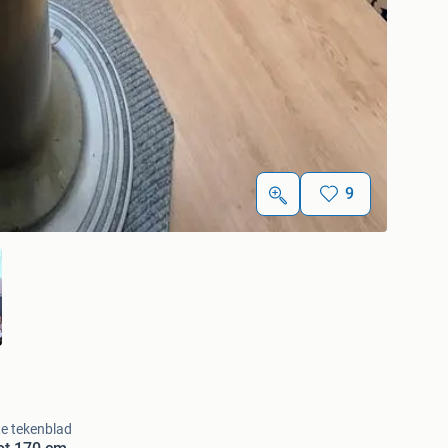
9
e tekenblad