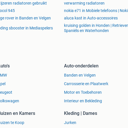
tijzeren radiatoren gebruikt
verwarming radiatoren
ocol 945
nokia e71 in Mobiele telefoons | Nok
ge rover in Banden en Velgen
aluca kast in Auto-accessoires
kruising golden in Honden | Retriever
ding sbooster in Mediaspelers
Spaniëls en Waterhonden
uto's
Auto-onderdelen
BMW
Banden en Velgen
pel
Carrosserie en Plaatwerk
eugeot
Motor en Toebehoren
olkswagen
Interieur en Bekleding
uizen en Kamers
Kleding | Dames
uizen te Koop
Jurken