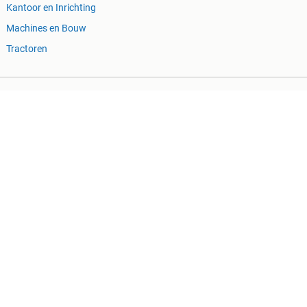
Kantoor en Inrichting
Machines en Bouw
Tractoren
ing
Cookiebeleid
Privacyvoorkeuren
memain
Sitemap
 wel uit fouten of ontbrekende functionaliteiten op deze site.