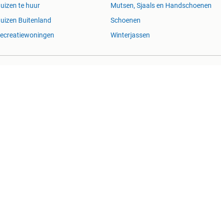
uizen te huur
Mutsen, Sjaals en Handschoenen
uizen Buitenland
Schoenen
ecreatiewoningen
Winterjassen
n Succesvol
Help en Info
Voorwaarden
Privacyverklar
Werken bij
Perskamer
Adevinta
2dehands
2e
kelijk voor (gevolg)schade die voortkomt uit het gebruik van deze site, dan
Copyright © 2026 Marktplaats B.V. Alle rechten voorbehouden.