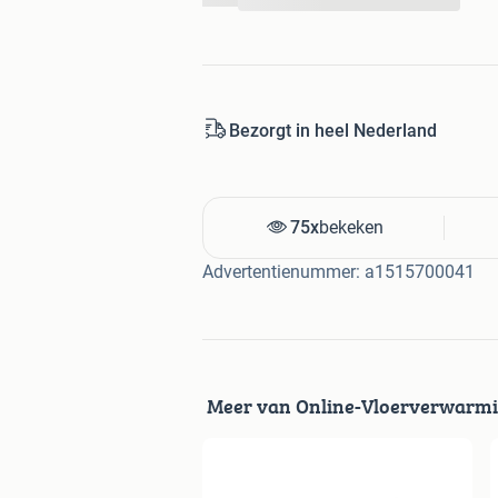
...
Met het
Eurocol pakket zandcement
zandcementvloer snel en eenvoudig te 
zowel professionals als doe-het-zelver
Bezorgt in heel Nederland
75x
bekeken
Advertentienummer: a1515700041
Meer van Online-Vloerverwarm