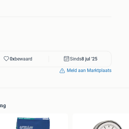
 50m2
heb je alles wat je nodig hebt om een
egaliseren en te repareren. Dit pakket is geschikt voor
s die op zoek zijn naar kwaliteit en betrouwbaarheid.
0x
bewaard
Sinds
8 jul '25
Meld aan Marktplaats
ing