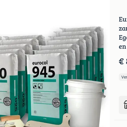
Eu
za
Eg
en
€
Ve