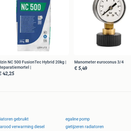
Uzin NC 500 FusionTec Hybrid 20kg |
Manometer euroconus 3/4
€ 5,49
Reparatiemortel |
€ 42,25
iatoren gebruikt
egaline pomp
rarood verwarming diesel
gietijzeren radiatoren