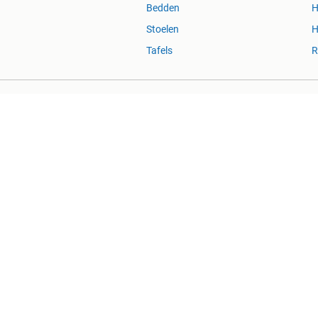
Bedden
H
Stoelen
H
Tafels
R
Blog
Marktplaats Zakelijk
Veilig e
Over Marktplaats
Marktplaats is, voor zover wettelijk toegestaan, niet aanspra