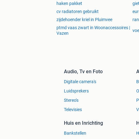
haken pakket
gie
cv radiatoren gebruikt
eur
zijdehoender kriel in Pluimvee
ran
ptmd vaas zwart in Woonaccessoires |
voe
Vazen
Audio, Tv en Foto
A
Digitale camera's
Luidsprekers
O
Stereo's
P
Televisies
V
Huis en Inrichting
H
Bankstellen
H