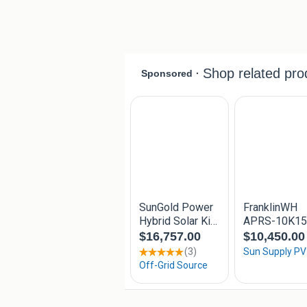
2e hands - oudere enkele stuks:
-Trina
-Sharp
-Sunpower
-SolarWatt