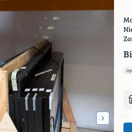
Ma
Ni
Zo
B
Op