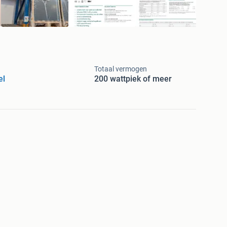
Totaal vermogen
el
200 wattpiek of meer
mvormer incl optimizers)