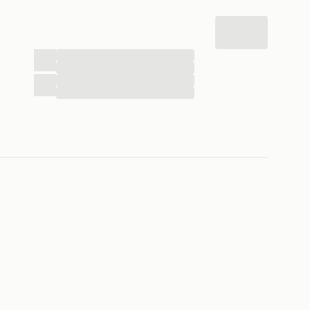
...
...
...
...