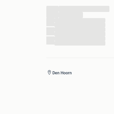
...
...
...
...
...
...
...
...
Den Hoorn