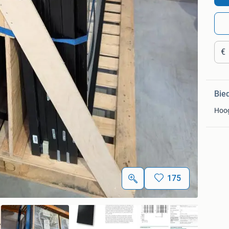
€
Bie
Hoo
175