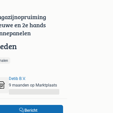
gazijnopruiming
euwe en 2e hands
nnepanelen
ieden
halen
Detib B.V.
9 maanden op Marktplaats
...
Bericht