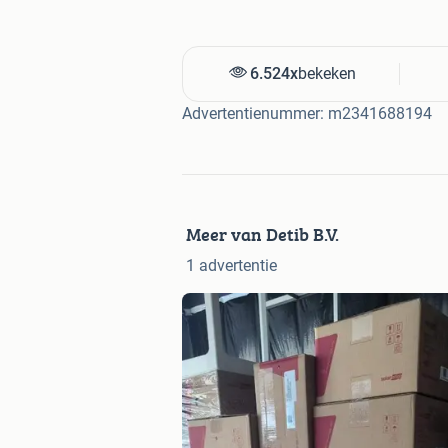
6.524x
bekeken
Advertentienummer: m2341688194
Meer van Detib B.V.
1 advertentie