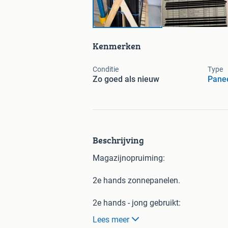
Kenmerken
Conditie
Type
Zo goed als nieuw
Pane
Beschrijving
Magazijnopruiming:
2e hands zonnepanelen.
2e hands - jong gebruikt:
-SolarWatt diverse
Lees meer
-Sunpower diverse "DC" (SolarEdge, O