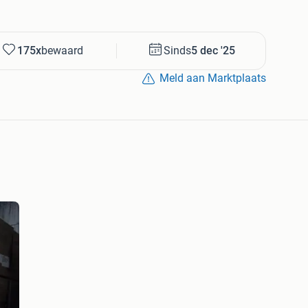
175x
bewaard
Sinds
5 dec '25
Meld aan Marktplaats