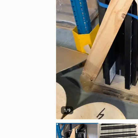
1
/
9