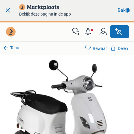
Bekijk
Bekijk deze pagina in de app
Terug
Bewaar
Delen