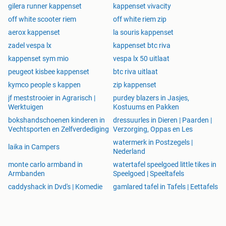
gilera runner kappenset
kappenset vivacity
off white scooter riem
off white riem zip
aerox kappenset
la souris kappenset
zadel vespa lx
kappenset btc riva
kappenset sym mio
vespa lx 50 uitlaat
peugeot kisbee kappenset
btc riva uitlaat
kymco people s kappen
zip kappenset
jf meststrooier in Agrarisch |
purdey blazers in Jasjes,
Werktuigen
Kostuums en Pakken
bokshandschoenen kinderen in
dressuurles in Dieren | Paarden |
Vechtsporten en Zelfverdediging
Verzorging, Oppas en Les
watermerk in Postzegels |
laika in Campers
Nederland
monte carlo armband in
watertafel speelgoed little tikes in
Armbanden
Speelgoed | Speeltafels
caddyshack in Dvd's | Komedie
gamlared tafel in Tafels | Eettafels