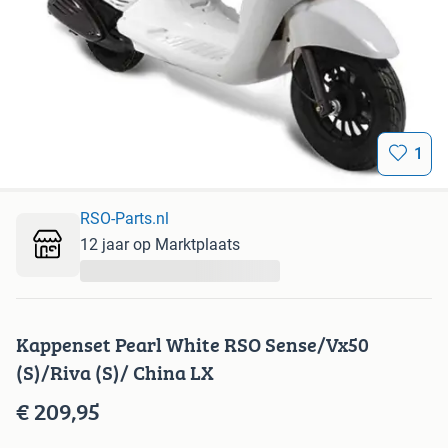
1
RSO-Parts.nl
12 jaar op Marktplaats
...
Kappenset Pearl White RSO Sense/Vx50
(S)/Riva (S)/ China LX
€ 209,95