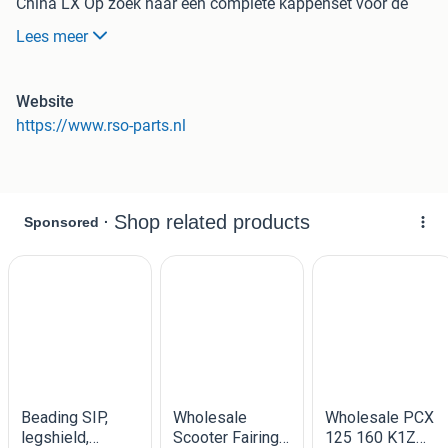
China LX Op zoek naar een complete kappenset voor de
RSO Sense, Vx50 (S) of Riva (S)? Dit is een volledig 21-
Lees meer
delig kappenset in parelmoer wit met een subtiele glans,
speciaal ontworpen voor scooters met een China LX
carrosserie. Met één bestelling heb je alles in huis voor een
Website
complete kapvervanging of een frisse make-over van je
https://www.rso-parts.nl
scooter. Inhoud van de kappenset (21 onderdelen)
Spatbord Onderspoiler (voor/onderkant) Voorscherm
Beenschild Klep Beenschild Stuurkap voor (Ronde
Koplamp) Stuurkap voor (vierkante koplamp) Tellerkap
(ronde koplamp) Tellerkap (vierkante koplamp) Treeplaat
Accudeksel Inspectiekapje Treeplaat Zijskirt Links (onder
treeplaat) Zijskirt Rechts (onder treeplaat) Zijkap Links
Smalle kap onderkant zijkap Zijkap Rechts Achterkap
boven Achterkap onder Achterscherm Bagagekapje
Geschikt voor Deze kappenset is compatibel met de
volgende scootermodellen: RSO Sense AGM Vx50 (S) BTC
Riva (S) La Souris Sourini Santini Capri Killerbee VLX
Momo Morino Overige scooters met China LX carrosserie
en ronde of vierkante koplamp Kleur & uitvoering De
kappenset is uitgevoerd in parelmoer wit met een subtiele