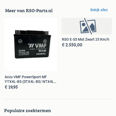
Meer van RSO-Parts.nl
Bekijk alles
RSO E-S5 Mat Zwart 25 Km/h
€ 2.550,00
Accu VMF PowerSport MF
YTX4L-BS (DTX4L-BS/ NTX4L-
€ 19,95
BS/ 50496)
Populaire zoektermen