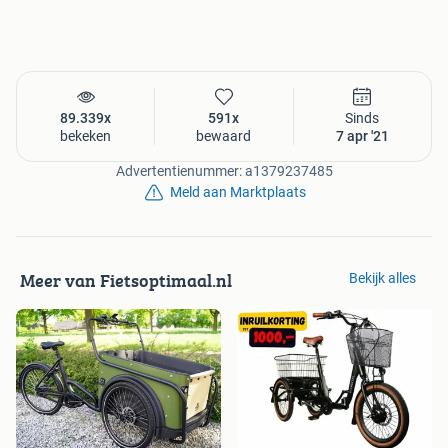
+ 24/7 landelijk pechhulp
+ Landelijke servicedekking
+ Zorgeloze servicepakketten, doorlopend garantie op
alles!
+ Scherpe en eerlijke prijzen
+ Gratis 100% rijklaar geleverd
89.339x
591x
Sinds
bekeken
bewaard
7 apr '21
Zorgeloos fietsen met onze servicepakketten:
Advertentienummer: a1379237485
- Gratis rijklaar maken
Meld aan Marktplaats
- Gratis montage van accessoires
- Gratis levering aan huis
- Gratis accu check
- Gratis service en pechhulp 24/7 (hele EU)
Meer van Fietsoptimaal.nl
Bekijk alles
- Gratis recht op leen e-bike
- Gratis haal- & brengservice
- Gratis diefstalverzekering (5 jaar lang nieuwwaarde)
- Gratis ongevallenverzekering
- Gratis schadeverzekering/casco
- Gratis rechtsbijstand
- Gratis doorlopend extra
garantie 60 maanden (5 jaar)