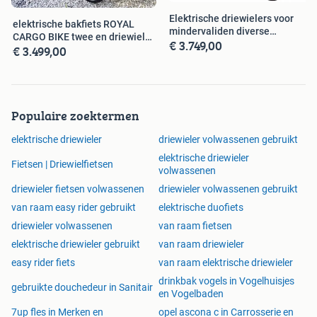
Elektrische driewielers voor
elektrische bakfiets ROYAL
Liever aan huis testen? Geen probleem!
mindervaliden diverse
CARGO BIKE twee en driewieler
€ 3.749,00
modellen
Bel ons of vul het contactformulier op onze website in om
€ 3.499,00
G
direct een afspraak te maken.
Meer informatie?
Ga naar onze website
www.fietsoptimaal.nl
en bekijk deze
Populaire zoektermen
en andere fietsen online.
elektrische driewieler
driewieler volwassenen gebruikt
elektrische driewieler
Fietsen | Driewielfietsen
Contact:
volwassenen
www.fietsoptimaal.nl
driewieler fietsen volwassenen
driewieler volwassenen gebruikt
(0) 85-760 9 362
van raam easy rider gebruikt
elektrische duofiets
06-86845598 (ook Whatsapp)
driewieler volwassenen
van raam fietsen
info@fietsoptimaal.nl
elektrische driewieler gebruikt
van raam driewieler
easy rider fiets
van raam elektrische driewieler
drinkbak vogels in Vogelhuisjes
gebruikte douchedeur in Sanitair
en Vogelbaden
7up fles in Merken en
opel ascona c in Carrosserie en