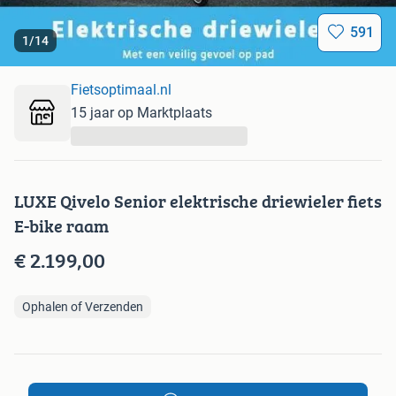
591
1
/
14
Fietsoptimaal.nl
15 jaar op Marktplaats
...
LUXE Qivelo Senior elektrische driewieler fiets
E-bike raam
€ 2.199,00
Ophalen of Verzenden