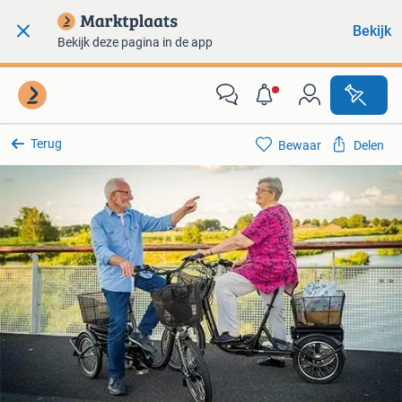
Bekijk
Bekijk deze pagina in de app
Terug
Bewaar
Delen