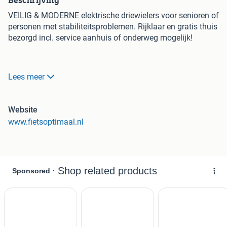
VEILIG & MODERNE elektrische driewielers voor senioren of
personen met stabiliteitsproblemen. Rijklaar en gratis thuis
bezorgd incl. service aanhuis of onderweg mogelijk!
SUPER VOORRAAD-VOORDEEL
betaalbaar genieten van
Lees meer
het gemak & veiligheid van deze prachtige elektrische
driewielfiets. Met onze driewielers voor senioren blijft u
lekker mobiel!
Website
www.fietsoptimaal.nl
Zoekt u een betrouwbare, veilige maar ook goed
uitziende elektrische driewieler?
Bij onze nieuwe fietsenwinkel
Fietsoptimaal.nl
heeft u deze
kwaliteit elektrische driewieler voor maar 2199,- met extra
lage instap! NL Design en Top kwaliteit.
Rijklaar & Gratis
geleverd.