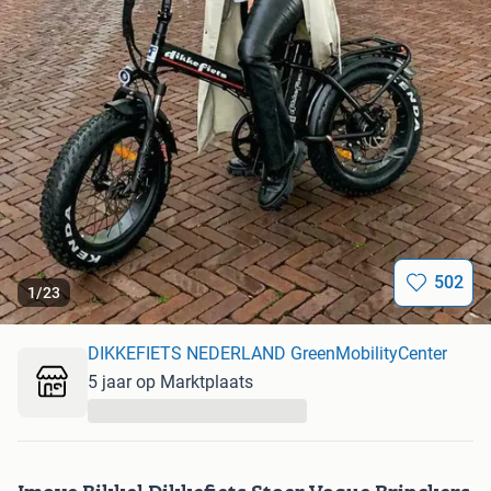
502
1
/
23
DIKKEFIETS NEDERLAND GreenMobilityCenter
5 jaar op Marktplaats
...