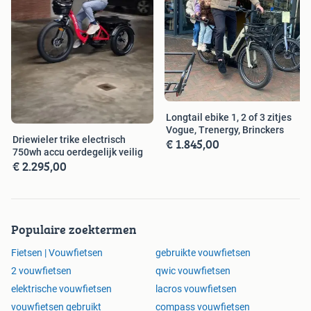
Longtail ebike 1, 2 of 3 zitjes
Vogue, Trenergy, Brinckers
Driewieler trike electrisch
€ 1.845,00
750wh accu oerdegelijk veilig
€ 2.295,00
Populaire zoektermen
Fietsen | Vouwfietsen
gebruikte vouwfietsen
2 vouwfietsen
qwic vouwfietsen
elektrische vouwfietsen
lacros vouwfietsen
vouwfietsen gebruikt
compass vouwfietsen