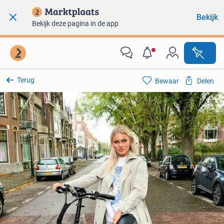
Bekijk
Bekijk deze pagina in de app
Terug
Bewaar
Delen