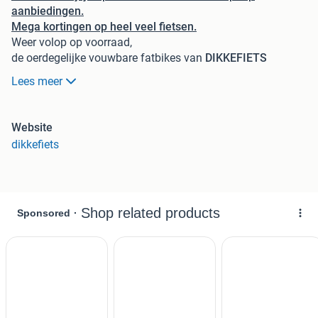
aanbiedingen.
Mega kortingen op heel veel fietsen.
Weer volop op voorraad,
de oerdegelijke vouwbare fatbikes van
DIKKEFIETS
In diverse kleuren en uitvoeringen:
Lees meer
Dealer
Imove
Dealer
Stoer
bikes
Dealer
Brinckers
bikes
Website
Dealer
Bikkel
bikes
alle modellen.
dikkefiets
Dealer
Knaap bikes
dealer
Voque bikes
Tuba Disc Gates
ANWB topper met zeer goede trapondersteuning
De Tuba S is een indrukwekkende combinatie van kracht,
uithoudingsvermogen, comfort en design. Met een
krachtige motor aan boord is deze e-bike klaar om elke
uitdaging op het fietspad aan te gaan. De motor levert
indrukwekkende prestaties en maakt heuvelachtig terrein
een fluitje van een cent.Een van de meest opvallende