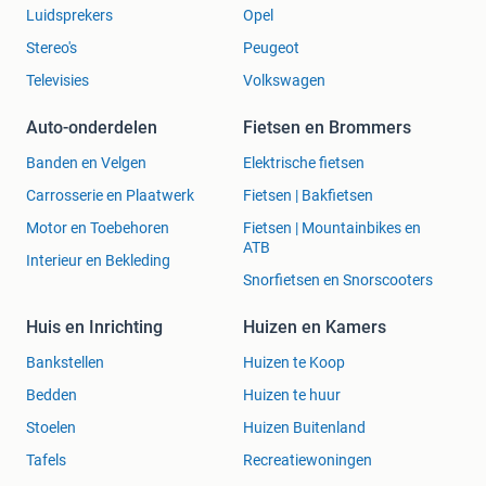
Luidsprekers
Opel
Stereo's
Peugeot
Televisies
Volkswagen
Auto-onderdelen
Fietsen en Brommers
Banden en Velgen
Elektrische fietsen
Carrosserie en Plaatwerk
Fietsen | Bakfietsen
Motor en Toebehoren
Fietsen | Mountainbikes en
ATB
Interieur en Bekleding
Snorfietsen en Snorscooters
Huis en Inrichting
Huizen en Kamers
Bankstellen
Huizen te Koop
Bedden
Huizen te huur
Stoelen
Huizen Buitenland
Tafels
Recreatiewoningen