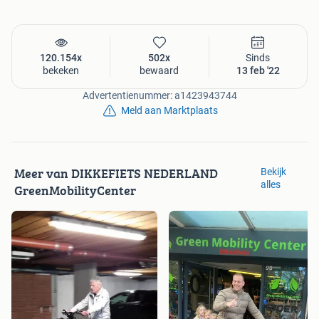
25 km per uur en hebben geen handgas, 2 jaar volledige
garantie. Doordat wij zelf de fietsen assembleren hebben
wij alle onderdelen op voorraad.
Tevens doen wij Onderhoud aan alle merken fatbikes, mits
120.154x
502x
Sinds
bekeken
bewaard
13 feb '22
deze legaal zijn.
Advertentienummer: a1423943744
Meld aan Marktplaats
Meer van DIKKEFIETS NEDERLAND
Bekijk
alles
GreenMobilityCenter