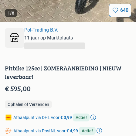
640
1
/
8
Pol-Trading B.V.
11 jaar op Marktplaats
...
Pitbike 125cc | ZOMERAANBIEDING | NIEUW
leverbaar!
€ 595,00
Ophalen of Verzenden
Afhaalpunt via DHL voor
€ 3,99
Actie!
Afhaalpunt via PostNL voor
€ 4,99
Actie!