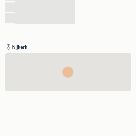
...
...
...
...
Nijkerk