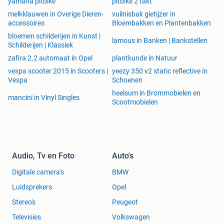
yamaha pitbike
pitbike 2 takt
melkklauwen in Overige Dieren-
vuilnisbak gietijzer in
accessoires
Bloembakken en Plantenbakken
bloemen schilderijen in Kunst |
lamous in Banken | Bankstellen
Schilderijen | Klassiek
zafira 2.2 automaat in Opel
plantkunde in Natuur
vespa scooter 2015 in Scooters |
yeezy 350 v2 static reflective in
Vespa
Schoenen
heelsum in Brommobielen en
mancini in Vinyl Singles
Scootmobielen
Audio, Tv en Foto
Auto's
Digitale camera's
BMW
Luidsprekers
Opel
Stereo's
Peugeot
Televisies
Volkswagen