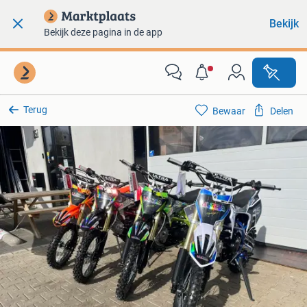
Bekijk
Bekijk deze pagina in de app
Terug
Bewaar
Delen