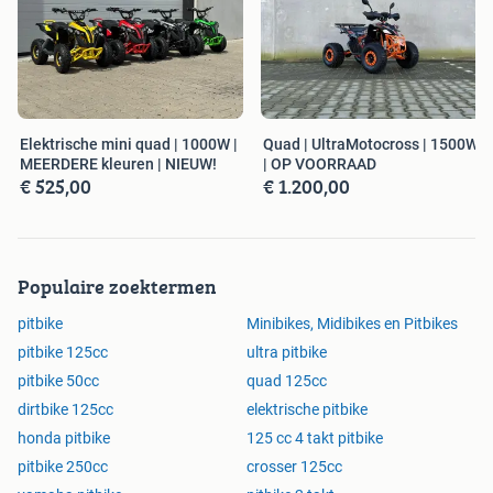
Elektrische mini quad | 1000W |
Quad | UltraMotocross | 1500W
MEERDERE kleuren | NIEUW!
| OP VOORRAAD
€ 525,00
€ 1.200,00
Populaire zoektermen
pitbike
Minibikes, Midibikes en Pitbikes
pitbike 125cc
ultra pitbike
pitbike 50cc
quad 125cc
dirtbike 125cc
elektrische pitbike
honda pitbike
125 cc 4 takt pitbike
pitbike 250cc
crosser 125cc