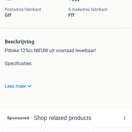
Postadres fabrikant
E-mailadres fabrikant
Gff
Fff
Beschrijving
Pitbike 125cc NIEUW uit voorraad leverbaar!
Specificaties:
Motor: 1 cilinder, 4 takt, luchtgekoeld / - 125 cc
Lees meer
Startsysteem: Kickstarterbrandstof
Banden: 17/14 inch
Gewicht (GW) 71 kg. / (NW) 54 kg
Afmetingen verpakking: 143,5 x 38,5 x 64,5 cm (L x B x H)
cm
Extra's: stikker set
Ook beschikbaar in groen