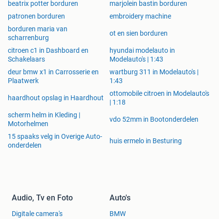
beatrix potter borduren
marjolein bastin borduren
patronen borduren
embroidery machine
borduren maria van
ot en sien borduren
scharrenburg
citroen c1 in Dashboard en
hyundai modelauto in
Schakelaars
Modelauto's | 1:43
deur bmw x1 in Carrosserie en
wartburg 311 in Modelauto's |
Plaatwerk
1:43
ottomobile citroen in Modelauto's
haardhout opslag in Haardhout
| 1:18
scherm helm in Kleding |
vdo 52mm in Bootonderdelen
Motorhelmen
15 spaaks velg in Overige Auto-
huis ermelo in Besturing
onderdelen
Audio, Tv en Foto
Auto's
Digitale camera's
BMW