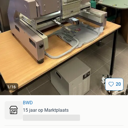
20
1
/
16
BWD
15 jaar op Marktplaats
...