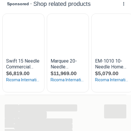
...
...
...
...