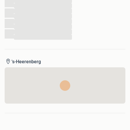
...
...
...
...
...
...
...
...
's-Heerenberg