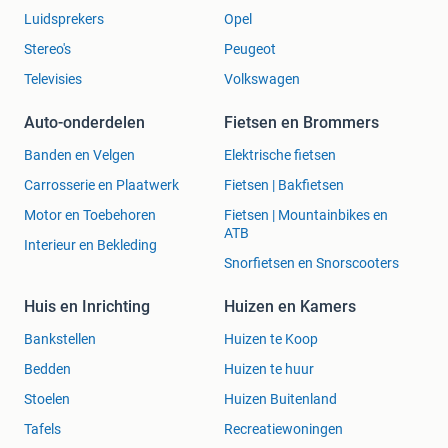
Luidsprekers
Opel
Stereo's
Peugeot
Televisies
Volkswagen
Auto-onderdelen
Fietsen en Brommers
Banden en Velgen
Elektrische fietsen
Carrosserie en Plaatwerk
Fietsen | Bakfietsen
Motor en Toebehoren
Fietsen | Mountainbikes en
ATB
Interieur en Bekleding
Snorfietsen en Snorscooters
Huis en Inrichting
Huizen en Kamers
Bankstellen
Huizen te Koop
Bedden
Huizen te huur
Stoelen
Huizen Buitenland
Tafels
Recreatiewoningen