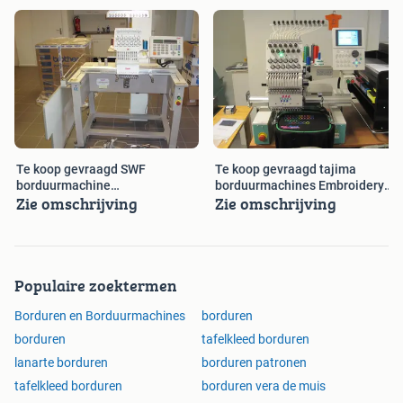
Te koop gevraagd SWF
Te koop gevraagd tajima
borduurmachine
borduurmachines Embroidery
Zie omschrijving
Zie omschrijving
Stickmaschinen.
machine
Populaire zoektermen
Borduren en Borduurmachines
borduren
borduren
tafelkleed borduren
lanarte borduren
borduren patronen
tafelkleed borduren
borduren vera de muis