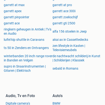
garrett at max
garrett at pro
garrett apex
garrett ace 300i
garrett pinpointer
garrett zoekschijf
garrett ace
garrett gti 2500
ringkern geheugen in Antiek | Tv's
alfa 156 stoelen in Jeep
en Audio
luifel kip shuttle in Caravans
akai ax in Cassettedecks
zen lifestyle in Kasten |
ts 50 in Zenders en Ontvangers
Televisiemeubels
winterbanden 20 inch range rover
de nachtwacht schilderij in Kunst
in Banden en Velgen
| Schilderijen | Klassiek
supro in Snaarinstrumenten |
sebald in Romans
Gitaren | Elektrisch
Audio, Tv en Foto
Auto's
Digitale camera's
BMW