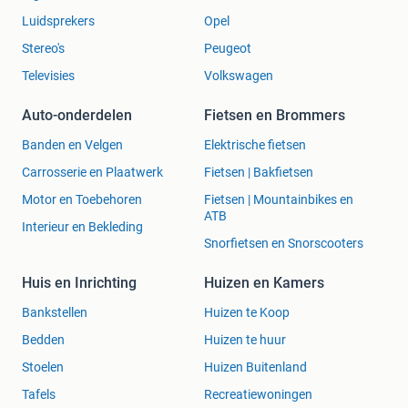
Luidsprekers
Opel
Stereo's
Peugeot
Televisies
Volkswagen
Auto-onderdelen
Fietsen en Brommers
Banden en Velgen
Elektrische fietsen
Carrosserie en Plaatwerk
Fietsen | Bakfietsen
Motor en Toebehoren
Fietsen | Mountainbikes en
ATB
Interieur en Bekleding
Snorfietsen en Snorscooters
Huis en Inrichting
Huizen en Kamers
Bankstellen
Huizen te Koop
Bedden
Huizen te huur
Stoelen
Huizen Buitenland
Tafels
Recreatiewoningen