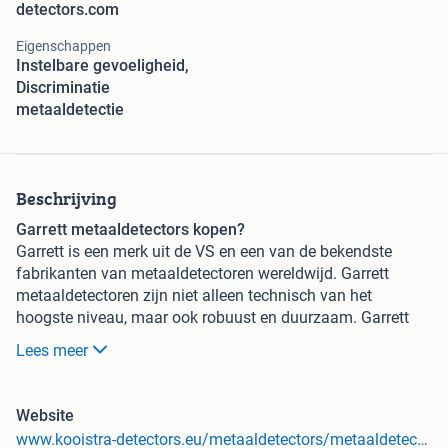
detectors.com
Eigenschappen
Instelbare gevoeligheid,
Discriminatie
metaaldetectie
Beschrijving
Garrett metaaldetectors kopen?
Garrett is een merk uit de VS en een van de bekendste
fabrikanten van metaaldetectoren wereldwijd. Garrett
metaaldetectoren zijn niet alleen technisch van het
hoogste niveau, maar ook robuust en duurzaam. Garrett
heeft verschillende series metaaldetectors die zijn
Lees meer
afgestemd op elk vaardigheidsniveau van de detectorist.
De ACE-serie is voornamelijk voor beginners tot
Website
gevorderden en is uitgerust met alles wat een
www.kooistra-detectors.eu/metaaldetectors/metaaldetectors-op-merk/garrett/