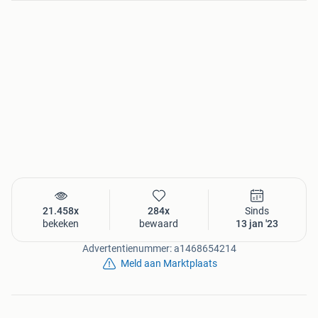
21.458x
284x
Sinds
bekeken
bewaard
13 jan '23
Advertentienummer: a1468654214
Meld aan Marktplaats